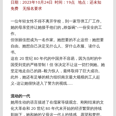
日期：2023年10月24日 时间：19点 地点：还未知
免费 无报名要求
一位年轻女性不得不离开学校，到一家导弹工厂工作。
她的母亲坚持让她接手他们的 „铁饭碗“–一份安全的工
作。
但张丽佳想成为一名作家。她想要的不止这些：她想要
自由。她想自己决定见什么人、穿什么衣服、读什么
书。
这在 20 世纪 80 年代的中国并不容易，因为当时的中
国受到党的严格管制！但 张决定不让这一切打倒她。她
坚定地走自己的路–毅力惊人，最终取得了巨大成功。
此外，她还有足够的精力组织南京最大规模的工人起
义–这让她很快进入了警方的视线……
流动的一代
她用生动的语言描述了在儒家等级观念、刚刚结束的文
化大革命和 20 世纪 80 年代末开始的经济繁荣的持续
影响下，她和她的父母这一代人的情感、愿望和梦想。