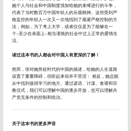
她个人与社会和中国制度强加给她的束缚进行的斗争，
代表了当时数百万中国年轻人的乐观精神。这些受到严
格监控的年轻人一次又一次地找到了规避严格控制的方
法，例如，为了考上大学，或者仅仅是为了能够在一
个–至少在表面上–相当谨慎的社会中过上正常的爱情生
活。
读过这本书的人都会对中国人有更深的了解！
然而，张对她所处时代的中国的描述，给她的人生道路
设置了重重障碍，但听起来却并不苦涩： 相反，她总能
从中找到值得学习的地方。通过谚语、计谋、食谱和宗
教仪式，我们可以理解中国的逐步开放，也可以理解共
产党无条件的控制和统治。
关于这本书的更多声音