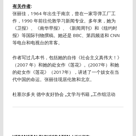
有关作者
:
张丽佳，1964 年出生于南京，曾在一家导弹工厂工
作，1990 年前往伦敦学习新闻专业。多年来，她为
《卫报》、《南华早报》、《新闻周刊》和《纽约时
报》等国际刊物撰稿。她还是 BBC、第四频道和 CNN
等电台和电视台的常客。
作者写过几本书，包括她的自传《社会主义真伟大！》
（2007 年）和她的处女作《莲花》。(2007年）和她
的处女作《莲花》（2017年），讲述了一个妓女在当
代中国的命运。张丽佳现居伦敦和北京。
杜塞尔多夫 德中友好协会 „文学与书籍 „工作组活动