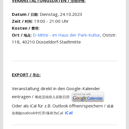
VERANSTALTUNGSDATEN /
:
活动详情
Datum /
:
Dienstag, 24.10.2023
日期
Zeit /
:
19:00 - 21:00 Uhr
时间
Kosten /
:
费用
Ort /
:
D-Mitte - im Haus der Park-Kultur
, Oststr.
地点
118, 40210 Düsseldorf-Stadtmitte
EXPORT /
:
导出
Veranstaltung direkt in den Google-Kalender
eintragen /
:
将此活动存入谷歌日历
Oder als iCal für z.B. Outlook öffnen/speichern /
或者
:
iCal
在例如outlook中打开/保存为iCal