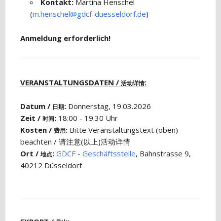
Kontakt:
Martina Henschel
(
m.henschel@gdcf-duesseldorf.de
)
Anmeldung erforderlich!
VERANSTALTUNGSDATEN /
:
活动详情
Datum /
:
Donnerstag, 19.03.2026
日期
Zeit /
:
18:00 - 19:30 Uhr
时间
Kosten /
:
Bitte Veranstaltungstext (oben)
费用
beachten / 请注意(以上)活动详情
Ort /
:
GDCF - Geschäftsstelle
, Bahnstrasse 9,
地点
40212 Düsseldorf