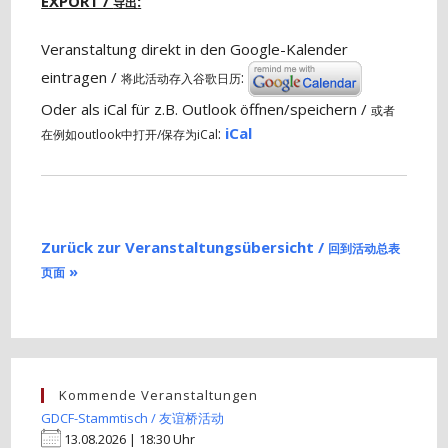
EXPORT /
:
导出
Veranstaltung direkt in den Google-Kalender
eintragen /
:
将此活动存入谷歌日历
Oder als iCal für z.B. Outlook öffnen/speichern /
或者
:
iCal
在例如outlook中打开/保存为iCal
Zurück zur Veranstaltungsübersicht /
回到活动总表
»
页面
Kommende Veranstaltungen
GDCF-Stammtisch / 友谊桥活动
13.08.2026 | 18:30 Uhr