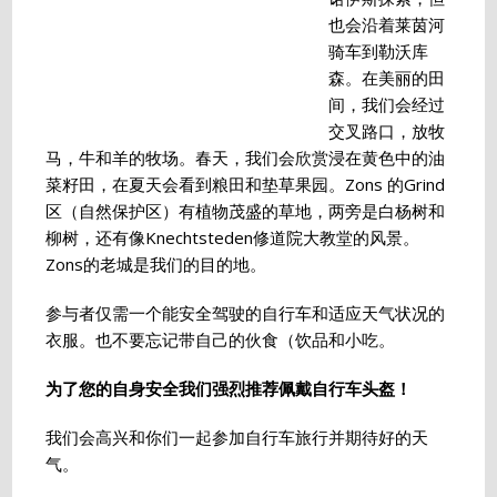
也会沿着莱茵河
骑车到勒沃库
森。在美丽的田
间，我们会经过
交叉路口，放牧
马，牛和羊的牧场。春天，我们会欣赏浸在黄色中的油
菜籽田，在夏天会看到粮田和垫草果园。Zons 的Grind
区（自然保护区）有植物茂盛的草地，两旁是白杨树和
柳树，还有像Knechtsteden修道院大教堂的风景。
Zons的老城是我们的目的地。
参与者仅需一个能安全驾驶的自行车和适应天气状况的
衣服。也不要忘记带自己的伙食（饮品和小吃。
为了您的自身安全我们强烈推荐佩戴自行车头盔！
我们会高兴和你们一起参加自行车旅行并期待好的天
气。