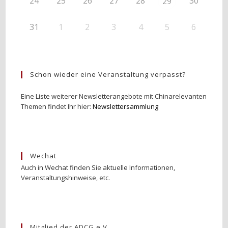
24
25
26
27
28
30
29
31
1
2
3
4
5
6
Schon wieder eine Veranstaltung verpasst?
Eine Liste weiterer Newsletterangebote mit Chinarelevanten
Themen findet Ihr hier:
Newslettersammlung
Wechat
Auch in Wechat finden Sie aktuelle Informationen,
Veranstaltungshinweise, etc.
Mitglied der ADCG e.V.