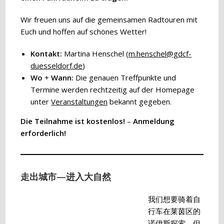
Wir freuen uns auf die gemeinsamen Radtouren mit
Euch und hoffen auf schönes Wetter!
Kontakt:
Martina Henschel (
m.henschel@gdcf-
duesseldorf.de
)
Wo
+
Wann:
Die genauen Treffpunkte und
Termine werden rechtzeitig auf der Homepage
unter
Veranstaltungen
bekannt gegeben.
Die Teilnahme ist kostenlos!
–
Anmeldung
erforderlich!
走出城市—进入大自然
我们想要骑着自
行车在莱茵区的
诺伊斯探索，但