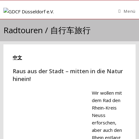
Zum
Inhalt
Menü
springen
Radtouren / 自行车旅行
中文
Raus aus der Stadt – mitten in die Natur
hinein!
Wir wollen mit
dem Rad den
Rhein-Kreis
Neuss
erforschen,
aber auch den
Rhein entlang