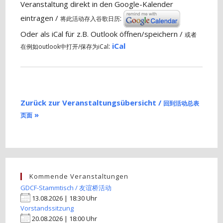
Veranstaltung direkt in den Google-Kalender
eintragen /
:
将此活动存入谷歌日历
Oder als iCal für z.B. Outlook öffnen/speichern /
或者
:
iCal
在例如outlook中打开/保存为iCal
Zurück zur Veranstaltungsübersicht /
回到活动总表
»
页面
Kommende Veranstaltungen
GDCF-Stammtisch / 友谊桥活动
13.08.2026 | 18:30 Uhr
Vorstandssitzung
20.08.2026 | 18:00 Uhr