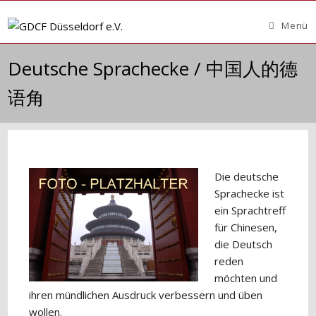
Zum
Inhalt
Menü
springen
Deutsche Sprachecke / 中国人的德
语角
Die deutsche
Sprachecke ist
ein Sprachtreff
für Chinesen,
die Deutsch
reden
möchten und
ihren mündlichen Ausdruck verbessern und üben
wollen.