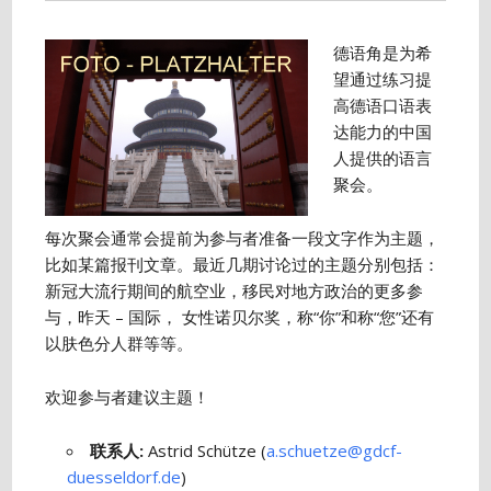
德语角是为希
望通过练习提
高德语口语表
达能力的中国
人提供的语言
聚会。
每次聚会通常会提前为参与者准备一段文字作为主题，
比如某篇报刊文章。最近几期讨论过的主题分别包括：
新冠大流行期间的航空业，移民对地方政治的更多参
与，昨天 – 国际， 女性诺贝尔奖，称“你”和称“您”还有
以肤色分人群等等。
欢迎参与者建议主题！
联系人
:
Astrid Schütze (
a.schuetze@gdcf-
duesseldorf.de
)