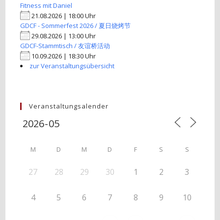
Fitness mit Daniel
21.08.2026 | 18:00 Uhr
GDCF - Sommerfest 2026 / 夏日烧烤节
29.08.2026 | 13:00 Uhr
GDCF-Stammtisch / 友谊桥活动
10.09.2026 | 18:30 Uhr
zur Veranstaltungsübersicht
Veranstaltungsalender
M
D
M
D
F
S
S
27
28
29
30
1
2
3
4
5
6
7
8
9
10