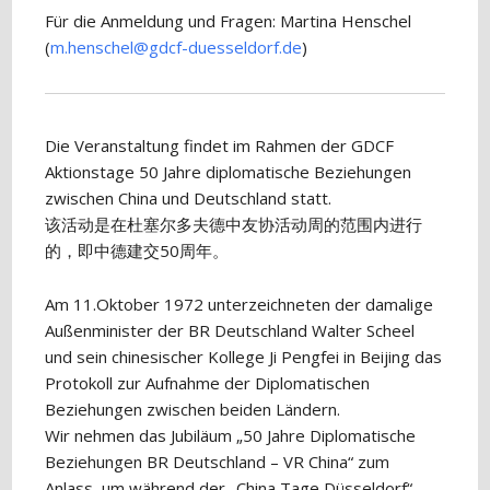
Für die Anmeldung und Fragen: Martina Henschel
(
m.henschel@gdcf-duesseldorf.de
)
Die Veranstaltung findet im Rahmen der GDCF
Aktionstage 50 Jahre diplomatische Beziehungen
zwischen China und Deutschland statt.
该活动是在杜塞尔多夫德中友协活动周的范围内进行
的，即中德建交50周年。
Am 11.Oktober 1972 unterzeichneten der damalige
Außenminister der BR Deutschland Walter Scheel
und sein chinesischer Kollege Ji Pengfei in Beijing das
Protokoll zur Aufnahme der Diplomatischen
Beziehungen zwischen beiden Ländern.
Wir nehmen das Jubiläum „50 Jahre Diplomatische
Beziehungen BR Deutschland – VR China“ zum
Anlass, um während der „China Tage Düsseldorf“