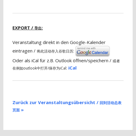
EXPORT /
:
导出
Veranstaltung direkt in den Google-Kalender
eintragen /
:
将此活动存入谷歌日历
Oder als iCal für z.B. Outlook öffnen/speichern /
或者
:
iCal
在例如outlook中打开/保存为iCal
Zurück zur Veranstaltungsübersicht /
回到活动总表
»
页面