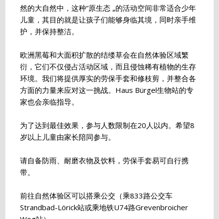
然的大自然中，这种“原生态 „的活动空间非常适合少年
儿童，其目的就是让孩子们能够身临其境，同时亲手维
护，并保持整洁。
欧洲黑莓和大面积扩散的结缕草会在自然体验区域繁
衍，它们不仅侵占活动区域，而且侵蚀稀有植物的生存
环境。我们将提供厚实的劳保手套和修枝剪，并整合各
方面的力量来应对这一挑战。Haus Bürgel生物站的专
家也会亲临指导。
为了达到最佳效果，参与人数限制在20人以内。希望8
岁以上儿童由家长陪同参与。
请自备防雨、耐磨衣物及饮料，劳保手套易可自行携
带。
前往自然体验区可以搭乘公交（乘833路公交车
Strandbad-Lörick站或乘地铁U74路Grevenbroicher