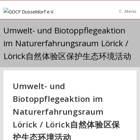
Zum
Inhalt
Menü
springen
Umwelt- und Biotoppflegeaktion
im Naturerfahrungsraum Lörick /
Lörick自然体验区保护生态环境活动
Umwelt- und
Biotoppflegeaktion im
Naturerfahrungsraum
Lörick / Lörick自然体验区保
护生态环境活动