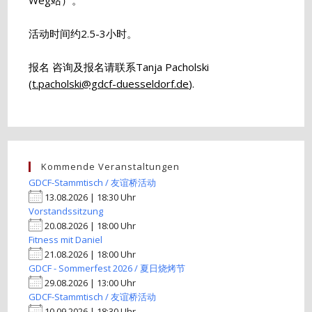
Weg站）。
活动时间约2.5-3小时。
报名 咨询及报名请联系Tanja Pacholski
(
t.pacholski@gdcf-duesseldorf.de
).
Kommende Veranstaltungen
GDCF-Stammtisch / 友谊桥活动
13.08.2026 | 18:30 Uhr
Vorstandssitzung
20.08.2026 | 18:00 Uhr
Fitness mit Daniel
21.08.2026 | 18:00 Uhr
GDCF - Sommerfest 2026 / 夏日烧烤节
29.08.2026 | 13:00 Uhr
GDCF-Stammtisch / 友谊桥活动
10.09.2026 | 18:30 Uhr