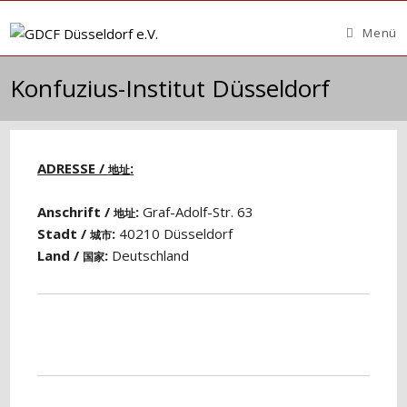
Zum
Inhalt
Menü
springen
Konfuzius-Institut Düsseldorf
ADRESSE /
:
地址
Anschrift /
:
Graf-Adolf-Str. 63
地址
Stadt /
:
40210 Düsseldorf
城市
Land /
:
Deutschland
国家