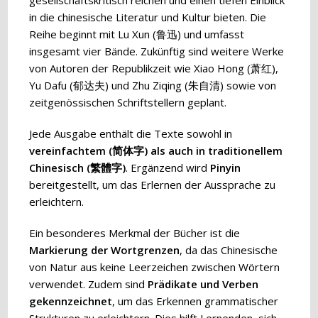
gesellschaftskritisch reichen und einen tiefen Einblick
in die chinesische Literatur und Kultur bieten. Die
Reihe beginnt mit Lu Xun (鲁迅) und umfasst
insgesamt vier Bände. Zukünftig sind weitere Werke
von Autoren der Republikzeit wie Xiao Hong (萧红),
Yu Dafu (郁达夫) und Zhu Ziqing (朱自清) sowie von
zeitgenössischen Schriftstellern geplant.
Jede Ausgabe enthält die Texte sowohl in
vereinfachtem (
简体字
) als auch in traditionellem
Chinesisch (
繁體字
)
. Ergänzend wird
Pinyin
bereitgestellt, um das Erlernen der Aussprache zu
erleichtern.
Ein besonderes Merkmal der Bücher ist die
Markierung der Wortgrenzen
, da das Chinesische
von Natur aus keine Leerzeichen zwischen Wörtern
verwendet. Zudem sind
Prädikate und Verben
gekennzeichnet
, um das Erkennen grammatischer