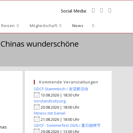
Social Media:
Website-
 Reisen
Mitgliedschaft
News
Suche
in Chinas wunderschöne
umschalten
Kommende Veranstaltungen
GDCF-Stammtisch / 友谊桥活动
13.08.2026 | 18:30 Uhr
Vorstandssitzung
20.08.2026 | 18:00 Uhr
Fitness mit Daniel
21.08.2026 | 18:00 Uhr
GDCF - Sommerfest 2026 / 夏日烧烤节
inas
29.08.2026 | 13:00 Uhr