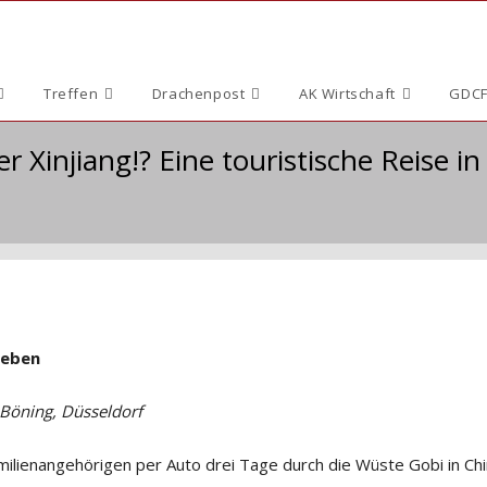
Treffen
Drachenpost
AK Wirtschaft
GDCF
r Xinjiang!? Eine touristische Reise 
geben
 Böning, Düsseldorf
amilienangehörigen per Auto drei Tage durch die Wüste Gobi in Ch