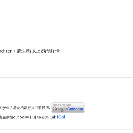
n) beachten / 请注意(以上)活动详情
ragen /
:
将此活动存入谷歌日历
:
iCal
者在例如outlook中打开/保存为iCal