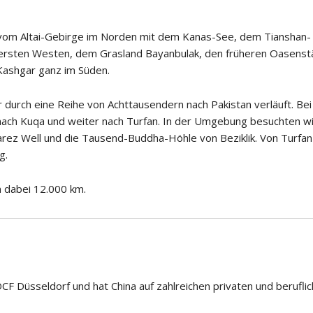
 vom Altai-Gebirge im Norden mit dem Kanas-See, dem Tianshan-
ersten Westen, dem Grasland Bayanbulak, den früheren Oasenst
 Kashgar ganz im Süden.
durch eine Reihe von Achttausendern nach Pakistan verläuft. Be
nach Kuqa und weiter nach Turfan. In der Umgebung besuchten wi
 Well und die Tausend-Buddha-Höhle von Beziklik. Von Turfan
g.
n dabei 12.000 km.
DCF Düsseldorf und hat China auf zahlreichen privaten und berufli