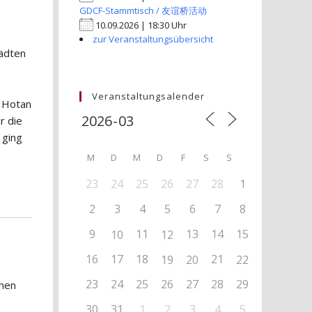
GDCF-Stammtisch / 友谊桥活动
10.09.2026 | 18:30 Uhr
zur Veranstaltungsübersicht
ädten
Veranstaltungsalender
i Hotan
r die
 ging
M
D
M
D
F
S
S
23
24
25
26
27
28
1
2
3
4
5
6
7
8
9
11
13
14
15
10
12
16
17
18
21
19
20
22
23
24
25
26
27
28
29
chen
30
31
1
2
3
4
5