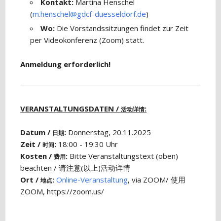
Kontakt:
Martina Henschel
(
m.henschel@gdcf-duesseldorf.de
)
Wo:
Die Vorstandssitzungen findet zur Zeit
per Videokonferenz (Zoom) statt.
Anmeldung erforderlich!
VERANSTALTUNGSDATEN /
:
活动详情
Datum /
:
Donnerstag, 20.11.2025
日期
Zeit /
:
18:00 - 19:30 Uhr
时间
Kosten /
:
Bitte Veranstaltungstext (oben)
费用
beachten / 请注意(以上)活动详情
Ort /
:
Online-Veranstaltung
, via ZOOM/ 使用
地点
ZOOM, https://zoom.us/