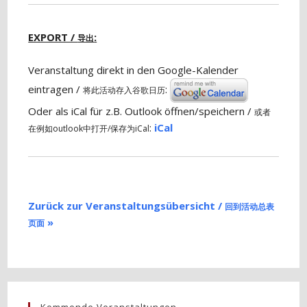
EXPORT /
:
导出
Veranstaltung direkt in den Google-Kalender
eintragen /
:
将此活动存入谷歌日历
Oder als iCal für z.B. Outlook öffnen/speichern /
或者
:
iCal
在例如outlook中打开/保存为iCal
Zurück zur Veranstaltungsübersicht /
回到活动总表
»
页面