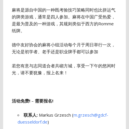
麻将是源自中国的一种既考验技巧策略同时也比拼运气
的牌类游戏，通常是四人参加。麻将在中国广受热爱，
是最为普及的一种游戏，其规则类似于西方的Romme
纸牌。
德中友好协会的麻将小组活动每个月于周日举行一次，
无论是初学者、老手还是职业牌手都可以参加
若您有意与志同道合者共砌方城，享受一下午的悠闲时
光，请不要犹豫，报上名来！
活动免费!
–
需要报名!
联系人:
Markus Grzesch (
m.grzesch@gdcf-
duesseldorf.de
)