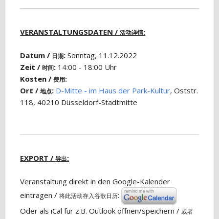
VERANSTALTUNGSDATEN /
:
活动详情
Datum /
:
Sonntag, 11.12.2022
日期
Zeit /
:
14:00 - 18:00 Uhr
时间
Kosten /
:
费用
Ort /
:
D-Mitte - im Haus der Park-Kultur
, Oststr.
地点
118, 40210 Düsseldorf-Stadtmitte
EXPORT /
:
导出
Veranstaltung direkt in den Google-Kalender
eintragen /
:
将此活动存入谷歌日历
Oder als iCal für z.B. Outlook öffnen/speichern /
或者