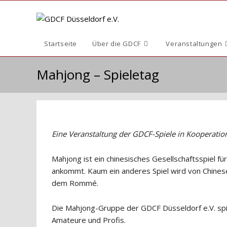
Zum
Inhalt
springen
Startseite
Über die GDCF
Veranstaltungen
Mahjong – Spieletag
Eine Veranstaltung der GDCF-Spiele in Kooperatio
Mahjong ist ein chinesisches Gesellschaftsspiel f
ankommt. Kaum ein anderes Spiel wird von Chinese
dem Rommé.
Die Mahjong-Gruppe der GDCF Düsseldorf e.V. spie
Amateure und Profis.