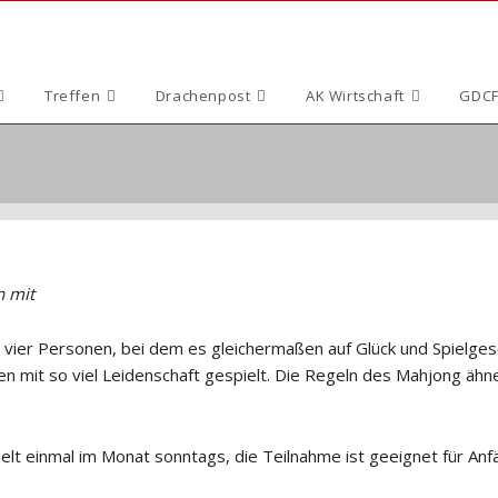
Treffen
Drachenpost
AK Wirtschaft
GDCF
n mit
ür vier Personen, bei dem es gleichermaßen auf Glück und Spielges
n mit so viel Leidenschaft gespielt. Die Regeln des Mahjong ähn
lt einmal im Monat sonntags, die Teilnahme ist geeignet für Anf