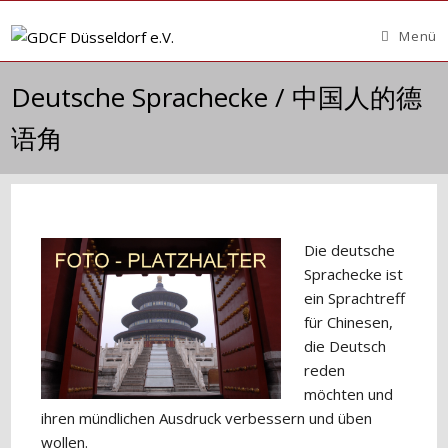
Zum
Inhalt
Menü
springen
Deutsche Sprachecke / 中国人的德
语角
Die deutsche
Sprachecke ist
ein Sprachtreff
für Chinesen,
die Deutsch
reden
möchten und
ihren mündlichen Ausdruck verbessern und üben
wollen.