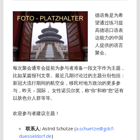
德语角是为希
望通过练习提
高德语口语表
达能力的中国
人提供的语言
聚会。
每次聚会通常会提前为参与者准备一段文字作为主题，
比如某篇报刊文章。最近几期讨论过的主题分别包括：
新冠大流行期间的航空业，移民对地方政治的更多参
与，昨天 – 国际， 女性诺贝尔奖，称“你”和称“您”还有
以肤色分人群等等。
欢迎参与者建议主题！
联系人
:
Astrid Schütze (
a.schuetze@gdcf-
duesseldorf.de
)