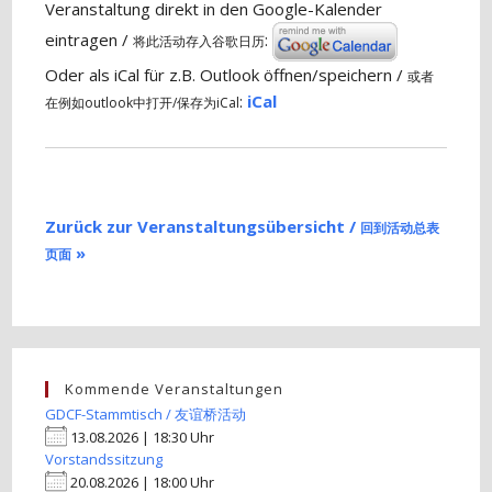
Veranstaltung direkt in den Google-Kalender
eintragen /
:
将此活动存入谷歌日历
Oder als iCal für z.B. Outlook öffnen/speichern /
或者
:
iCal
在例如outlook中打开/保存为iCal
Zurück zur Veranstaltungsübersicht /
回到活动总表
»
页面
Kommende Veranstaltungen
GDCF-Stammtisch / 友谊桥活动
13.08.2026 | 18:30 Uhr
Vorstandssitzung
20.08.2026 | 18:00 Uhr