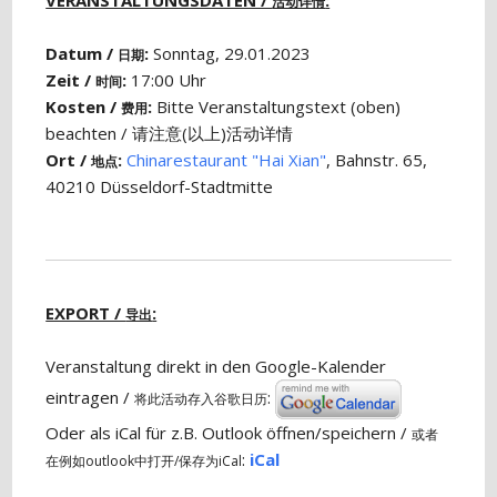
VERANSTALTUNGSDATEN /
:
活动详情
Datum /
:
Sonntag, 29.01.2023
日期
Zeit /
:
17:00 Uhr
时间
Kosten /
:
Bitte Veranstaltungstext (oben)
费用
beachten / 请注意(以上)活动详情
Ort /
:
Chinarestaurant "Hai Xian"
, Bahnstr. 65,
地点
40210 Düsseldorf-Stadtmitte
EXPORT /
:
导出
Veranstaltung direkt in den Google-Kalender
eintragen /
:
将此活动存入谷歌日历
Oder als iCal für z.B. Outlook öffnen/speichern /
或者
:
iCal
在例如outlook中打开/保存为iCal