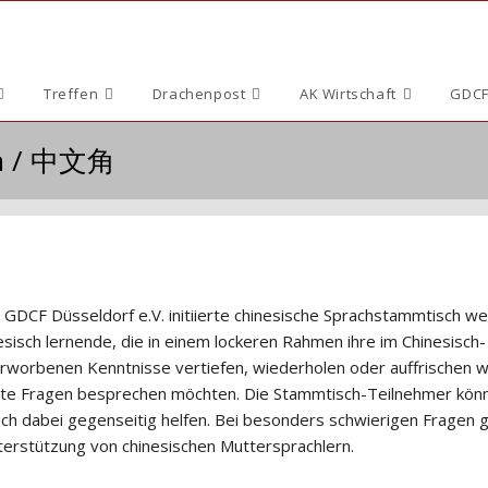
Treffen
Drachenpost
AK Wirtschaft
GDCF
ch / 中文角
 GDCF Düsseldorf e.V. initiierte chinesische Sprachstammtisch w
esisch lernende, die in einem lockeren Rahmen ihre im Chinesisch-
erworbenen Kenntnisse vertiefen, wiederholen oder auffrischen w
te Fragen besprechen möchten. Die Stammtisch-Teilnehmer kön
sich dabei gegenseitig helfen. Bei besonders schwierigen Fragen g
nterstützung von chinesischen Muttersprachlern.