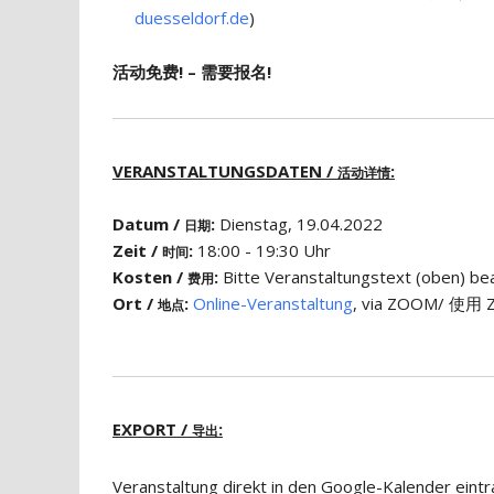
duesseldorf.de
)
活动免费! – 需要报名!
VERANSTALTUNGSDATEN /
:
活动详情
Datum /
:
Dienstag, 19.04.2022
日期
Zeit /
:
18:00 - 19:30 Uhr
时间
Kosten /
:
Bitte Veranstaltungstext (obe
费用
Ort /
:
Online-Veranstaltung
, via ZOOM/ 使用 Z
地点
EXPORT /
:
导出
Veranstaltung direkt in den Google-Kalender eint