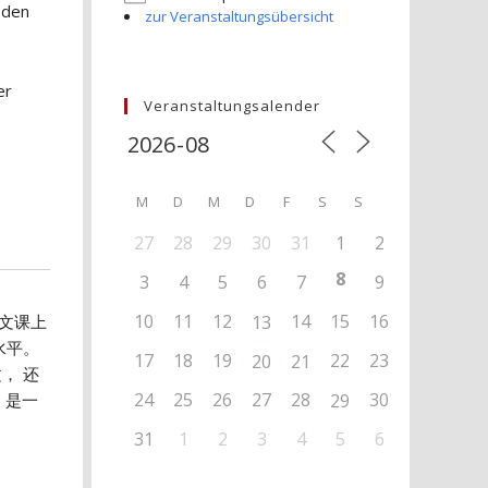
 den
zur Veranstaltungsübersicht
er
Veranstaltungsalender
M
D
M
D
F
S
S
27
28
29
30
31
1
2
8
3
4
5
6
7
9
10
11
12
14
15
16
文课上
13
水平。
17
18
19
22
23
20
21
， 还
24
25
26
27
28
30
 是一
29
31
1
2
3
4
5
6