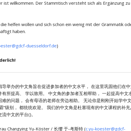
er ist willkommen. Der Stammtisch versteht sich als Ergänzung zu
 die helfen wollen und sich schon ein wenig mit der Grammatik od
äftigt haben.
oester@gdcf-duesseldorf.de
)
erlich!
倡导举办的中文角旨在促进参加者的中文水平， 在这里巩固他们在中
并有所提高、 学以致用。 中文角的参加者互相帮助， 一起提高中文
困难的问题， 会有母语的老师在旁边相助。 无论你是刚刚开始学中文
霸”级别， 都统统欢迎。 我们的中文角是杜塞现有的中文课程的补充,
流中文的平台()。
rau Changying Yu-Köster / 长缨 于-考斯特 (
c.yu-koester@gdcf-