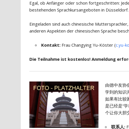
Egal, ob Anfänger oder schon fortgeschritten: Jed
bestehenden Sprachkursangeboten in Düsseldorf.
Eingeladen sind auch chinesische Muttersprachler,
anderen Aspekten der chinesischen Sprache besch
Kontakt:
Frau Changying Yu-Köster (
c.yu-k
Die Teilnahme ist kostenlos! Anmeldung erford
由德中友协
学到的知识
如果有比较
是已经是“学
个让你大胆交
联系人
:
F