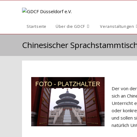
Zum
Inhalt
springen
Startseite
Über die GDCF
Veranstaltungen
Chinesischer Sprachstammtis
Der von der
sich an Chin
Unterricht 
oder konkre
und sollen 
natürlich U