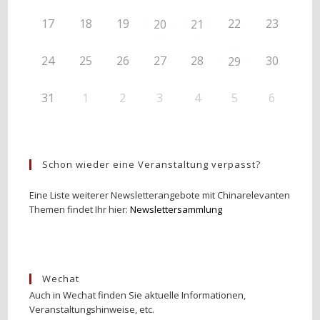
17
18
19
22
23
20
21
24
25
26
27
28
30
29
31
1
2
3
4
5
6
Schon wieder eine Veranstaltung verpasst?
Eine Liste weiterer Newsletterangebote mit Chinarelevanten
Themen findet Ihr hier:
Newslettersammlung
Wechat
Auch in Wechat finden Sie aktuelle Informationen,
Veranstaltungshinweise, etc.