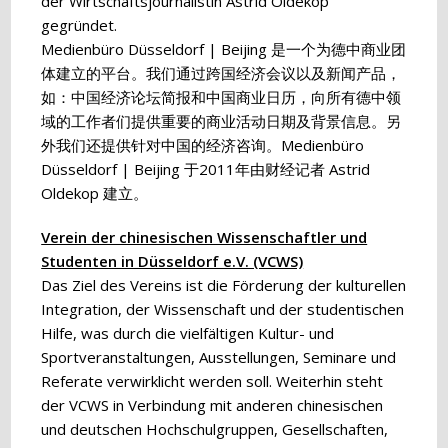
der Wirtschaftsjournalistin Astrid Oldekop
gegründet.
Medienbüro Düsseldorf | Beijing 是一个为德中商业团
体建立的平台。我们通过跨国经济会议以及新闻产品，
如：中国经济论坛简报和中国商业日历，向所有德中领
域的工作者们提供重要的商业活动日期及背景信息。另
外我们还提供针对中国的经济咨询。Medienbüro
Düsseldorf | Beijing 于2011年由财经记者 Astrid
Oldekop 建立。
Verein der chinesischen Wissenschaftler und
Studenten in Düsseldorf e.V. (VCWS)
Das Ziel des Vereins ist die Förderung der kulturellen
Integration, der Wissenschaft und der studentischen
Hilfe, was durch die vielfältigen Kultur- und
Sportveranstaltungen, Ausstellungen, Seminare und
Referate verwirklicht werden soll. Weiterhin steht
der VCWS in Verbindung mit anderen chinesischen
und deutschen Hochschulgruppen, Gesellschaften,