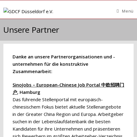
Zum
Inhalt
Menü
springen
Unsere Partner
Danke an unsere Partnerorganisationen und -
unternehmen für die konstruktive
Zusammenarbeit:
SinoJobs
– European-Chinese Job Portal
中欧招聘门
户
, Hamburg
Das führende Stellenportal mit europäisch-
chinesischem Fokus bietet aktuelle Stellenangebote
in der Greater China Region und Europa. Arbeitgeber
suchen in der Lebenslaufdatenbank die besten
Kandidaten für ihre Unternehmen und präsentieren
sich Bewerbern im größten Arbeitgeber-Verzeichnis