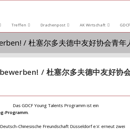
Treffen
Drachenpost
AK Wirtschaft
GDCF
tzt bewerben! / 杜塞尔多夫德中友好协
Jetzt bewerben! / 杜塞尔多夫德中友好协
Das GDCF Young Talents Programm ist ein
ring-Programm
.
r Deutsch-Chinesische Freundschaft Düsseldorf e.V. erneut zwei