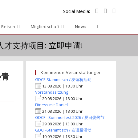
Social Media:
Website-
 Reisen
Mitgliedschaft
News
Suche
会青年人才支持项目: 立即申请!
umschalten
Kommende Veranstaltungen
会青
GDCF-Stammtisch / 友谊桥活动
13.08.2026 | 18:30 Uhr
Vorstandssitzung
20.08.2026 | 18:00 Uhr
Fitness mit Daniel
21.08.2026 | 18:00 Uhr
GDCF - Sommerfest 2026 / 夏日烧烤节
29.08.2026 | 13:00 Uhr
GDCF-Stammtisch / 友谊桥活动
10.09.2026 | 18:30 Uhr