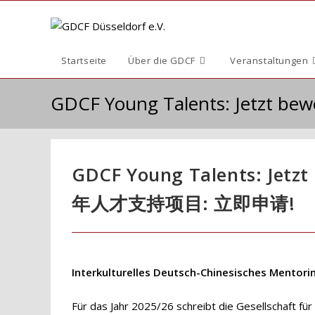
Zum
Inhalt
springen
Startseite
Über die GDCF
Veranstaltungen
GDCF Young Talents: Je
GDCF Young Talents: 
年人才支持项目: 立即申请!
Interkulturelles Deutsch-Chinesisches Mento
Für das Jahr 2025/26 schreibt die Gesellschaft fü