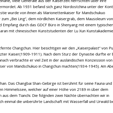
inahe, viele Generäle aus der Kaiserzeit herrschten über ihre
ermordet. Ab 1931 befand sich ganz Nordostchina unter der Kont
nastie wurde von ihnen als Marionettenkaiser für Mandschukuo
 zum „Bei Ling“, dem nördlichen Kaisergrab, dem Mausoleum von
d Empfang durch das GDCF Büro in Shenyang mit einem typische
aran mit chinesischen Kunststudenten der Lu Xun Kunstakademi
fernte Changchun. Hier besichtigen wir den „Kaiserpalast“ von Pu
tzter Kaiser(1909-1911). Nach dem Sturz der Dynastie durfte er 
nach verbrachte er viel Zeit in der ausländischen Konzession von
nkaiser von Mandschukuo in Changchun machten(1934-1945). Am Ab
han. Das Changbai Shan-Gebirge ist berühmt für seine Fauna und 
, den Himmelssee, welcher auf einer Höhe von 2189 m über dem
en aus dem Tianchi. Die folgnden zwei Nächte übernachten wir in
h einmal die unberührte Landschaft mit Wasserfall und Urwald b