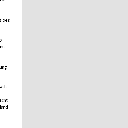
s des
ng
eum
ung.
nach
acht
land