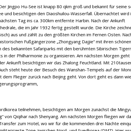
Der Jingpo Hu-See ist knapp 80 qkm groß und bekannt für seine 
ee und besichtigen den Diaoshuilou-Wasserfall. Übernachtet wird 
ächsten Tag ins ca. 300km entfernte Harbin. Nach der Ankunft
edrale, die im Jahr 1932 fertig gestellt wurde. Die Kirche zeichne
ssisch) aus und zählt zu den größten Kirchen im Fernen Osten. Nac
r historischen Fußgängerzone „Zhongyang Dajjie“ mit ihren schöne
h des bekannten Safariparks mit den berühmten Sibirischen Tigern
s in der Philharmonie zu organisieren. Am nächsten Morgen geht 
 der Ankunft besichtigen wir das Zhalong Feuchtland. Mit 210taus
. Auch steht heute der Besuch des Wanshan-Tempels auf der Mond
dem Flieger zurück nach Beijing geht. Von dort geht es dann wi
längerungsprogramm,
ordkorea teilnehmen, besichtigen am Morgen zunächst die Mingy
g“ von Qiqihar nach Shenyang. Am nächsten Morgen fliegen wir da
Transfer zum Hotel, wo wir für die kommenden drei Nächte einqu
militarisierte Zone zwischen Nord- und Suedkorea (DMZ). Hier w