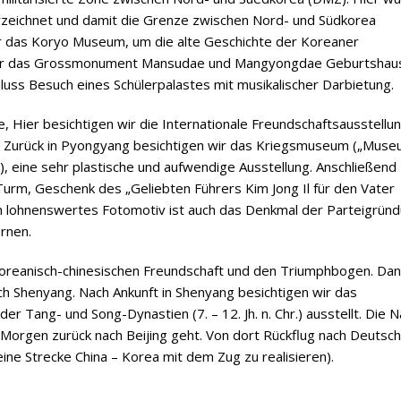
rzeichnet und damit die Grenze zwischen Nord- und Südkorea
r das Koryo Museum, um die alte Geschichte der Koreaner
 wir das Grossmonument Mansudae und Mangyongdae Geburtshau
luss Besuch eines Schülerpalastes mit musikalischer Darbietung.
 Hier besichtigen wir die Internationale Freundschaftsausstellu
). Zurück in Pyongyang besichtigen wir das Kriegsmuseum („Mus
), eine sehr plastische und aufwendige Ausstellung. Anschließend
urm, Geschenk des „Geliebten Führers Kim Jong Il für den Vater
n lohnenswertes Fotomotiv ist auch das Denkmal der Parteigründ
rnen.
oreanisch-chinesischen Freundschaft und den Triumphbogen. Da
h Shenyang. Nach Ankunft in Shenyang besichtigen wir das
r Tang- und Song-Dynastien (7. – 12. Jh. n. Chr.) ausstellt. Die N
Morgen zurück nach Beijing geht. Von dort Rückflug nach Deutsch
eine Strecke China – Korea mit dem Zug zu realisieren).