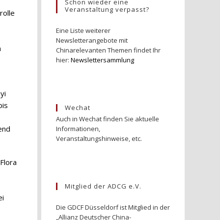
Schon wieder eine
Veranstaltung verpasst?
rolle
Eine Liste weiterer
Newsletterangebote mit
n
Chinarelevanten Themen findet Ihr
e
hier:
Newslettersammlung
yi
bis
Wechat
Auch in Wechat finden Sie aktuelle
end
Informationen,
Veranstaltungshinweise, etc.
Flora
Mitglied der ADCG e.V.
ei
Die GDCF Düsseldorf ist Mitglied in der
„Allianz Deutscher China-