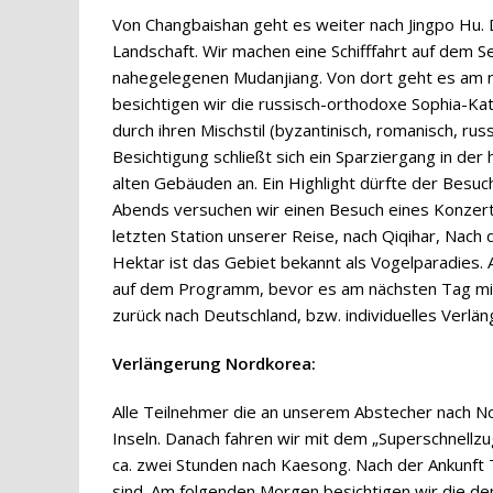
Von Changbaishan geht es weiter nach Jingpo Hu. 
Landschaft. Wir machen eine Schifffahrt auf dem S
nahegelegenen Mudanjiang. Von dort geht es am n
besichtigen wir die russisch-orthodoxe Sophia-Kath
durch ihren Mischstil (byzantinisch, romanisch, ru
Besichtigung schließt sich ein Sparziergang in de
alten Gebäuden an. Ein Highlight dürfte der Besuc
Abends versuchen wir einen Besuch eines Konzert
letzten Station unserer Reise, nach Qiqihar, Nach
Hektar ist das Gebiet bekannt als Vogelparadies
auf dem Programm, bevor es am nächsten Tag mit 
zurück nach Deutschland, bzw. individuelles Ver
Verlängerung Nordkorea:
Alle Teilnehmer die an unserem Abstecher nach N
Inseln. Danach fahren wir mit dem „Superschnellzu
ca. zwei Stunden nach Kaesong. Nach der Ankunft 
sind. Am folgenden Morgen besichtigen wir die de