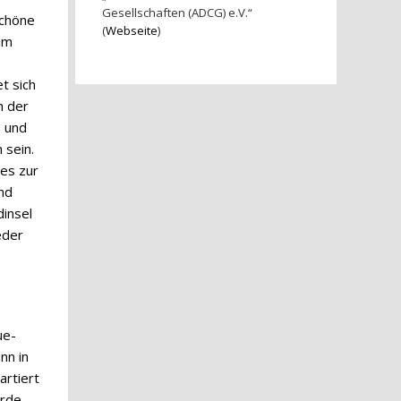
Gesellschaften (ADCG) e.V.“
schöne
(
Webseite
)
im
t sich
h der
n und
 sein.
es zur
end
insel
eder
ue-
nn in
artiert
urde