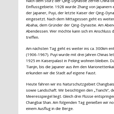
Nach dem Sturz der Qing-Dynastie zerfiel China be
Einflussgebiete. 1928 wurde Zhang von Japanern 
der Japaner, Puyi, der letzte Kaiser der Qing-Dy
eingesetzt. Nach dem Mittagessen geht es weiter
Abahai, dem Gründer der Qing-Dynastie. Am Aben
Abendessen. Wer möchte kann sich im Anschluss d
treffen.
Am nächsten Tag geht es weiter ins ca. 300km ent
(1906-1967). Puyi wurde mit drei Jahren Chinas le
1925 im Kaiserpalast in Peking wohnen bleiben. Da
Tianjin, bis die Japaner aus ihm den Marionette
erkunden wir die Stadt auf eigene Faust.
Heute fahren wir ins Naturschutzgebiet Changbais
sowie Landschaft. Wir besichtigen den „Tianchi“
Meeresspiegel liegt. Gleich drei Flüsse entspring
Changbai Shan. Am folgenden Tag genießen wir noc
einem Ausflug in die Berge.