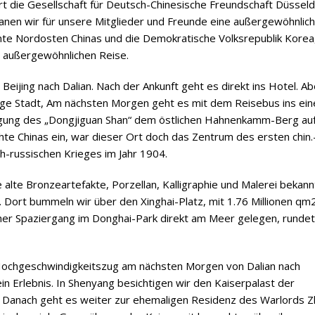
iert die Gesellschaft für Deutsch-Chinesische Freundschaft Düsseld
lanen wir für unsere Mitglieder und Freunde eine außergewöhnlic
nnte Nordosten Chinas und die Demokratische Volksrepublik Korea
r außergewöhnlichen Reise.
 Beijing nach Dalian. Nach der Ankunft geht es direkt ins Hotel. A
tige Stadt, Am nächsten Morgen geht es mit dem Reisebus ins ein
tigung des „Dongjiguan Shan“ dem östlichen Hahnenkamm-Berg a
te Chinas ein, war dieser Ort doch das Zentrum des ersten chin.
h-russischen Krieges im Jahr 1904.
lte Bronzeartefakte, Porzellan, Kalligraphie und Malerei bekannt
Dort bummeln wir über den Xinghai-Platz, mit 1.76 Millionen qm2
icher Spaziergang im Donghai-Park direkt am Meer gelegen, runde
 Hochgeschwindigkeitszug am nächsten Morgen von Dalian nach
ein Erlebnis. In Shenyang besichtigen wir den Kaiserpalast der
 Danach geht es weiter zur ehemaligen Residenz des Warlords Z