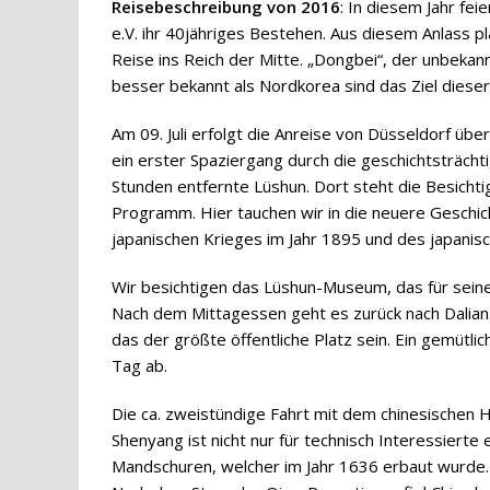
Reisebeschreibung von 2016
: In diesem Jahr fe
e.V. ihr 40jähriges Bestehen. Aus diesem Anlass p
Reise ins Reich der Mitte. „Dongbei“, der unbeka
besser bekannt als Nordkorea sind das Ziel diese
Am 09. Juli erfolgt die Anreise von Düsseldorf über
ein erster Spaziergang durch die geschichtsträch
Stunden entfernte Lüshun. Dort steht die Besich
Programm. Hier tauchen wir in die neuere Geschich
japanischen Krieges im Jahr 1895 und des japanisc
Wir besichtigen das Lüshun-Museum, das für seine a
Nach dem Mittagessen geht es zurück nach Dalian. 
das der größte öffentliche Platz sein. Ein gemütl
Tag ab.
Die ca. zweistündige Fahrt mit dem chinesischen
Shenyang ist nicht nur für technisch Interessierte 
Mandschuren, welcher im Jahr 1636 erbaut wurde.