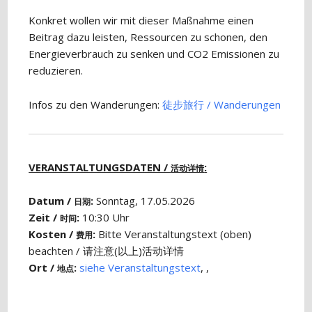
Konkret wollen wir mit dieser Maßnahme einen
Beitrag dazu leisten, Ressourcen zu schonen, den
Energieverbrauch zu senken und CO2 Emissionen zu
reduzieren.
Infos zu den Wanderungen:
徒步​旅行 / Wanderungen
VERANSTALTUNGSDATEN /
:
活动详情
Datum /
:
Sonntag, 17.05.2026
日期
Zeit /
:
10:30 Uhr
时间
Kosten /
:
Bitte Veranstaltungstext (oben)
费用
beachten / 请注意(以上)活动详情
Ort /
:
siehe Veranstaltungstext
, ,
地点