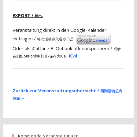
EXPORT /
:
导出
Veranstaltung direkt in den Google-Kalender
eintragen /
:
将此活动存入谷歌日历
Oder als iCal für z.B. Outlook öffnen/speichern /
或者
:
iCal
在例如outlook中打开/保存为iCal
Zurück zur Veranstaltungsübersicht /
回到活动总表
»
页面
Kommende Veranstaltungen