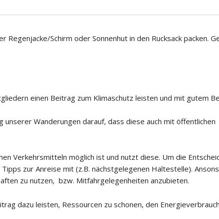
er Regenjacke/Schirm oder Sonnenhut in den Rucksack packen. G
liedern einen Beitrag zum Klimaschutz leisten und mit gutem Be
g unserer Wanderungen darauf, dass diese auch mit öffentlichen
ichen Verkehrsmitteln möglich ist und nutzt diese. Um die Entsche
 Tipps zur Anreise mit (z.B. nächstgelegenen Haltestelle). Anson
aften zu nutzen, bzw. Mitfahrgelegenheiten anzubieten.
itrag dazu leisten, Ressourcen zu schonen, den Energieverbrauc