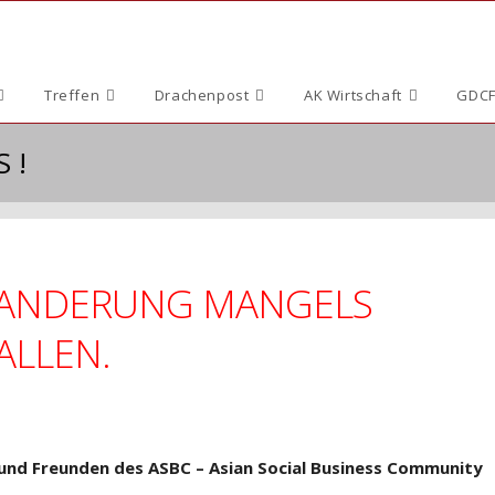
Treffen
Drachenpost
AK Wirtschaft
GDCF
 !
 WANDERUNG MANGELS
LLEN.
und Freunden des ASBC – Asian Social Business Community