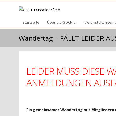
Zum
Inhalt
springen
Startseite
Über die GDCF
Veranstaltungen
Wandertag – FÄLLT LEIDER AUS
LEIDER MUSS DIESE
ANMELDUNGEN AUSFA
Ein gemeinsamer Wandertag mit Mitgliedern 