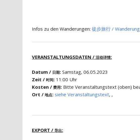
Infos zu den Wanderungen:
徒步​旅行 / Wanderung
VERANSTALTUNGSDATEN /
:
活动详情
Datum /
:
Samstag, 06.05.2023
日期
Zeit /
:
11:00 Uhr
时间
Kosten /
:
Bitte Veranstaltungstext (obe
费用
Ort /
:
siehe Veranstaltungstext
, ,
地点
EXPORT /
:
导出