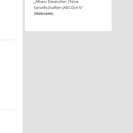
„Allianz Deutscher China-
Gesellschaften (ADCG) e.V.“
(
Webseite
)