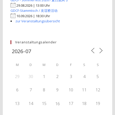
GDCF - Sommerfest 2026 / 夏日烧烤节
29.08.2026 | 13:00 Uhr
GDCF-Stammtisch / 友谊桥活动
10.09.2026 | 18:30 Uhr
zur Veranstaltungsübersicht
Veranstaltungsalender
M
D
M
D
F
S
S
29
30
1
2
3
4
5
6
7
8
9
10
11
12
13
14
15
17
18
19
16