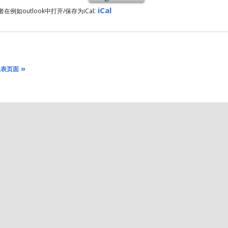
:
iCal
者在例如outlook中打开/保存为iCal
»
总表页面