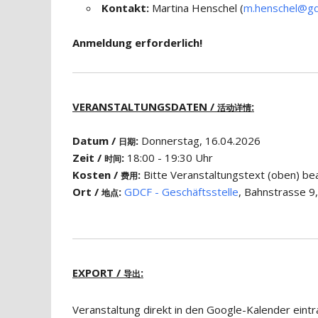
Kontakt:
Martina Henschel (
m.henschel@gd
Anmeldung erforderlich!
VERANSTALTUNGSDATEN /
:
活动详情
Datum /
:
Donnerstag, 16.04.2026
日期
Zeit /
:
18:00 - 19:30 Uhr
时间
Kosten /
:
Bitte Veranstaltungstext (obe
费用
Ort /
:
GDCF - Geschäftsstelle
, Bahnstrasse 9
地点
EXPORT /
:
导出
Veranstaltung direkt in den Google-Kalender eint