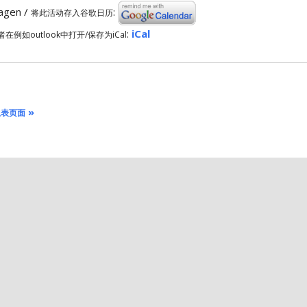
ragen /
:
将此活动存入谷歌日历
:
iCal
者在例如outlook中打开/保存为iCal
»
总表页面