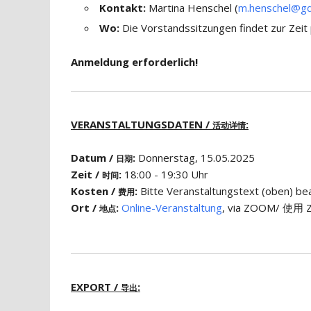
Kontakt:
Martina Henschel (
m.henschel@gd
Wo:
Die Vorstandssitzungen findet zur Zeit
Anmeldung erforderlich!
VERANSTALTUNGSDATEN /
:
活动详情
Datum /
:
Donnerstag, 15.05.2025
日期
Zeit /
:
18:00 - 19:30 Uhr
时间
Kosten /
:
Bitte Veranstaltungstext (obe
费用
Ort /
:
Online-Veranstaltung
, via ZOOM/ 使用 Z
地点
EXPORT /
:
导出