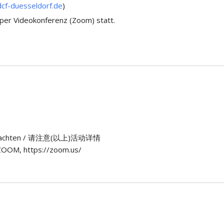
cf-duesseldorf.de
)
 per Videokonferenz (Zoom) statt.
n) beachten / 请注意(以上)活动详情
OOM, https://zoom.us/