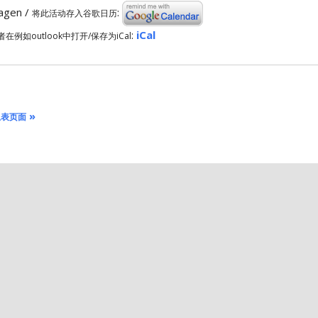
ragen /
:
将此活动存入谷歌日历
:
iCal
者在例如outlook中打开/保存为iCal
»
总表页面