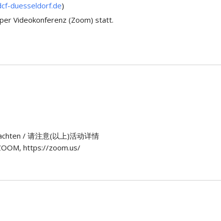
cf-duesseldorf.de
)
 per Videokonferenz (Zoom) statt.
n) beachten / 请注意(以上)活动详情
OOM, https://zoom.us/