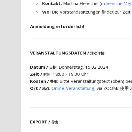
Kontakt:
Martina Henschel (
m.henschel@gd
Wo:
Die Vorstandssitzungen findet zur Zeit
Anmeldung erforderlich!
VERANSTALTUNGSDATEN /
:
活动详情
Datum /
:
Donnerstag, 15.02.2024
日期
Zeit /
:
18:00 - 19:30 Uhr
时间
Kosten /
:
Bitte Veranstaltungstext (obe
费用
Ort /
:
Online-Veranstaltung
, via ZOOM/ 使用 Z
地点
EXPORT /
:
导出