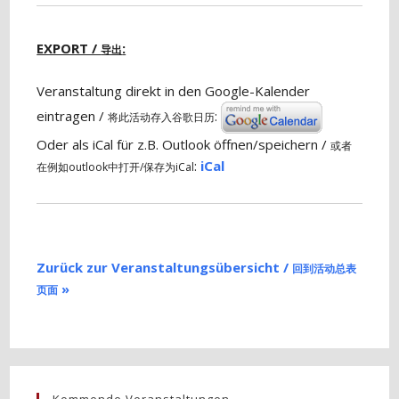
EXPORT /
:
导出
Veranstaltung direkt in den Google-Kalender
eintragen /
:
将此活动存入谷歌日历
Oder als iCal für z.B. Outlook öffnen/speichern /
或者
:
iCal
在例如outlook中打开/保存为iCal
Zurück zur Veranstaltungsübersicht /
回到活动总表
»
页面