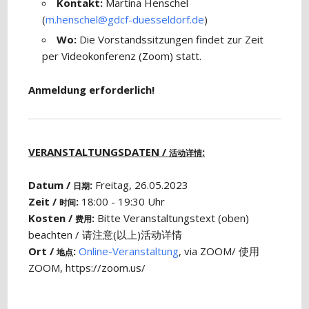
Kontakt:
Martina Henschel
(
m.henschel@gdcf-duesseldorf.de
)
Wo:
Die Vorstandssitzungen findet zur Zeit
per Videokonferenz (Zoom) statt.
Anmeldung erforderlich!
VERANSTALTUNGSDATEN /
:
活动详情
Datum /
:
Freitag, 26.05.2023
日期
Zeit /
:
18:00 - 19:30 Uhr
时间
Kosten /
:
Bitte Veranstaltungstext (oben)
费用
beachten / 请注意(以上)活动详情
Ort /
:
Online-Veranstaltung
, via ZOOM/ 使用
地点
ZOOM, https://zoom.us/