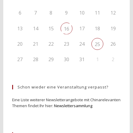
6
7
8
9
10
11
12
13
14
15
17
18
19
16
20
21
22
23
24
26
25
27
28
29
30
31
1
2
Schon wieder eine Veranstaltung verpasst?
Eine Liste weiterer Newsletterangebote mit Chinarelevanten
Themen findet Ihr hier:
Newslettersammlung