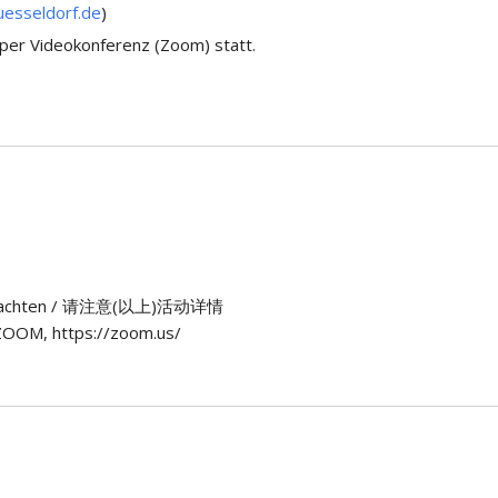
esseldorf.de
)
 per Videokonferenz (Zoom) statt.
n) beachten / 请注意(以上)活动详情
OOM, https://zoom.us/