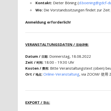
Kontakt:
Dieter Böning (
d.boening@gdcf-du
Wo:
Die Vorstandssitzungen findet zur Zeit
Anmeldung erforderlich!
VERANSTALTUNGSDATEN /
:
活动详情
Datum /
:
Donnerstag, 18.08.2022
日期
Zeit /
:
18:00 - 19:30 Uhr
时间
Kosten /
:
Bitte Veranstaltungstext (obe
费用
Ort /
:
Online-Veranstaltung
, via ZOOM/ 使用 Z
地点
EXPORT /
:
导出