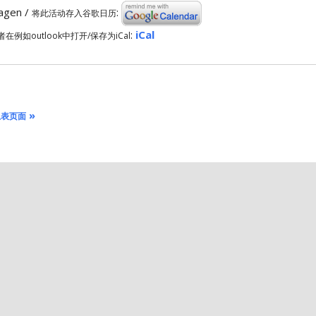
ragen /
:
将此活动存入谷歌日历
:
iCal
者在例如outlook中打开/保存为iCal
»
总表页面