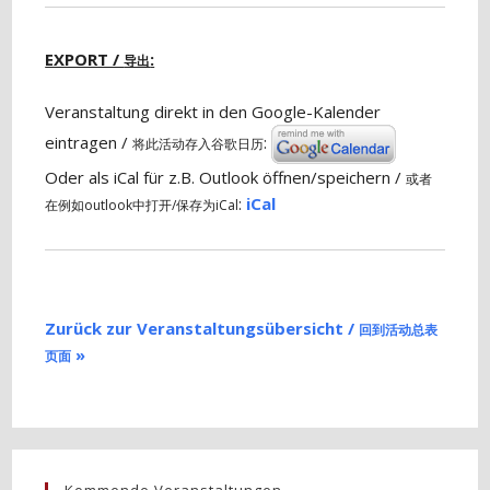
EXPORT /
:
导出
Veranstaltung direkt in den Google-Kalender
eintragen /
:
将此活动存入谷歌日历
Oder als iCal für z.B. Outlook öffnen/speichern /
或者
:
iCal
在例如outlook中打开/保存为iCal
Zurück zur Veranstaltungsübersicht /
回到活动总表
»
页面