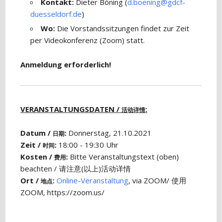
Kontakt:
Dieter Böning (
d.boening@gdcf-
duesseldorf.de
)
Wo:
Die Vorstandssitzungen findet zur Zeit
per Videokonferenz (Zoom) statt.
Anmeldung erforderlich!
VERANSTALTUNGSDATEN /
:
活动详情
Datum /
:
Donnerstag, 21.10.2021
日期
Zeit /
:
18:00 - 19:30 Uhr
时间
Kosten /
:
Bitte Veranstaltungstext (oben)
费用
beachten / 请注意(以上)活动详情
Ort /
:
Online-Veranstaltung
, via ZOOM/ 使用
地点
ZOOM, https://zoom.us/