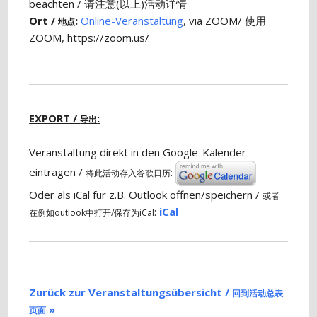
beachten / 请注意(以上)活动详情
Ort /
:
Online-Veranstaltung
, via ZOOM/ 使用
地点
ZOOM, https://zoom.us/
EXPORT /
:
导出
Veranstaltung direkt in den Google-Kalender
eintragen /
:
将此活动存入谷歌日历
Oder als iCal für z.B. Outlook öffnen/speichern /
或者
:
iCal
在例如outlook中打开/保存为iCal
Zurück zur Veranstaltungsübersicht /
回到活动总表
»
页面