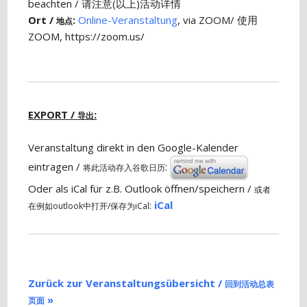
beachten / 请注意(以上)活动详情
Ort /
:
Online-Veranstaltung
, via ZOOM/ 使用
地点
ZOOM, https://zoom.us/
EXPORT /
:
导出
Veranstaltung direkt in den Google-Kalender
eintragen /
:
将此活动存入谷歌日历
Oder als iCal für z.B. Outlook öffnen/speichern /
或者
:
iCal
在例如outlook中打开/保存为iCal
Zurück zur Veranstaltungsübersicht /
回到活动总表
»
页面