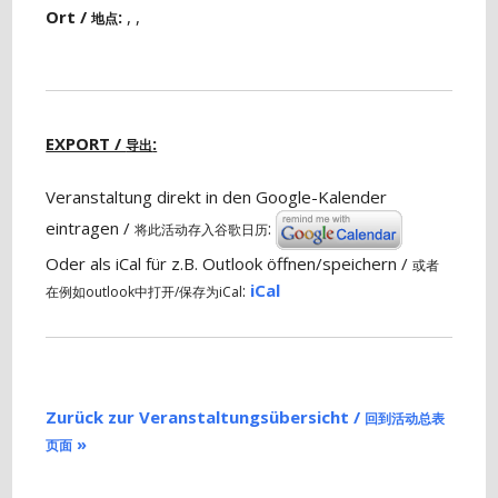
Ort /
:
, ,
地点
EXPORT /
:
导出
Veranstaltung direkt in den Google-Kalender
eintragen /
:
将此活动存入谷歌日历
Oder als iCal für z.B. Outlook öffnen/speichern /
或者
:
iCal
在例如outlook中打开/保存为iCal
Zurück zur Veranstaltungsübersicht /
回到活动总表
»
页面