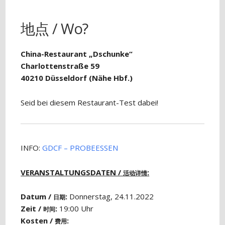
地点 / Wo?
China-Restaurant „Dschunke“
Charlottenstraße 59
40210 Düsseldorf (Nähe Hbf.)
Seid bei diesem Restaurant-Test dabei!
INFO:
GDCF – PROBEESSEN
VERANSTALTUNGSDATEN /
:
活动详情
Datum /
:
Donnerstag, 24.11.2022
日期
Zeit /
:
19:00 Uhr
时间
Kosten /
:
费用