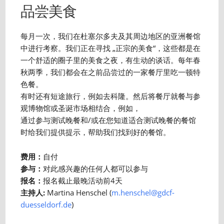
品尝美食
每月一次，我们在杜塞尔多夫及其周边地区的亚洲餐馆
中进行考察。我们正在寻找 „正宗的美食“，这些都是在
一个舒适的圈子里的美食之夜，有生动的谈话。每年春
秋两季，我们都会在之前品尝过的一家餐厅里吃一顿特
色餐。
有时还有短途旅行，例如去科隆。然后将餐厅就餐与参
观博物馆或圣诞市场相结合，例如，
通过参与测试晚餐和/或在您知道适合测试晚餐的餐馆
时给我们提供提示，帮助我们找到好的餐馆。
费用：
自付
参与：
对此感兴趣的任何人都可以参与
报名：
报名截止最晚活动前4天
主持人:
Martina Henschel (
m.henschel@gdcf-
duesseldorf.de
)