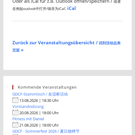
Oder als iCal für z.B. Outlook öffnen/speichern /
或者
:
iCal
在例如outlook中打开/保存为iCal
Zurück zur Veranstaltungsübersicht /
回到活动总表
»
页面
Kommende Veranstaltungen
GDCF-Stammtisch / 友谊桥活动
13.08.2026 | 18:30 Uhr
Vorstandssitzung
20.08.2026 | 18:00 Uhr
Fitness mit Daniel
21.08.2026 | 18:00 Uhr
GDCF - Sommerfest 2026 / 夏日烧烤节