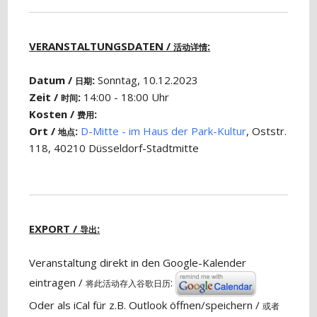
VERANSTALTUNGSDATEN /
:
活动详情
Datum /
:
Sonntag, 10.12.2023
日期
Zeit /
:
14:00 - 18:00 Uhr
时间
Kosten /
:
费用
Ort /
:
D-Mitte - im Haus der Park-Kultur
, Oststr.
地点
118, 40210 Düsseldorf-Stadtmitte
EXPORT /
:
导出
Veranstaltung direkt in den Google-Kalender
eintragen /
:
将此活动存入谷歌日历
Oder als iCal für z.B. Outlook öffnen/speichern /
或者