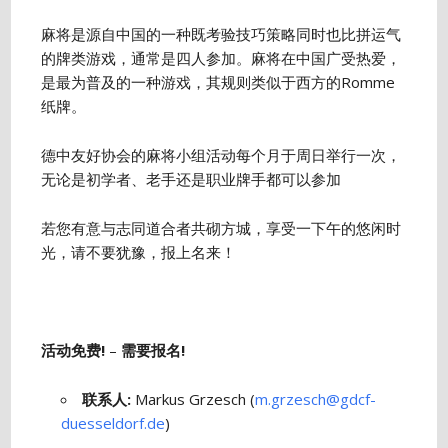
麻将是源自中国的一种既考验技巧策略同时也比拼运气
的牌类游戏，通常是四人参加。麻将在中国广受热爱，
是最为普及的一种游戏，其规则类似于西方的Romme
纸牌。
德中友好协会的麻将小组活动每个月于周日举行一次，
无论是初学者、老手还是职业牌手都可以参加
若您有意与志同道合者共砌方城，享受一下午的悠闲时
光，请不要犹豫，报上名来！
活动免费!
–
需要报名!
联系人:
Markus Grzesch (
m.grzesch@gdcf-
duesseldorf.de
)