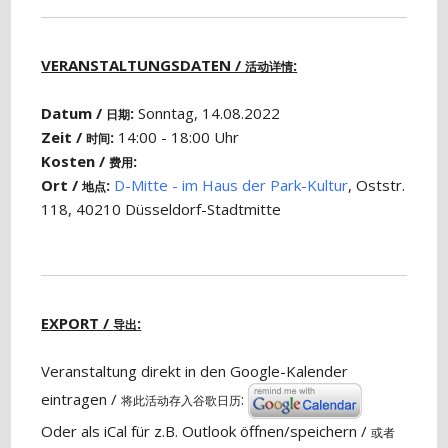
VERANSTALTUNGSDATEN /
:
活动详情
Datum /
:
Sonntag, 14.08.2022
日期
Zeit /
:
14:00 - 18:00 Uhr
时间
Kosten /
:
费用
Ort /
:
D-Mitte - im Haus der Park-Kultur
, Oststr.
地点
118, 40210 Düsseldorf-Stadtmitte
EXPORT /
:
导出
Veranstaltung direkt in den Google-Kalender
eintragen /
:
将此活动存入谷歌日历
Oder als iCal für z.B. Outlook öffnen/speichern /
或者