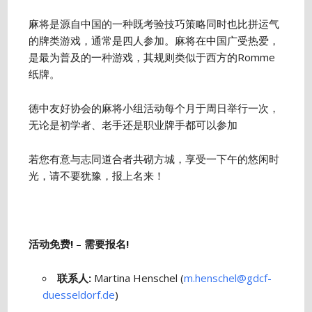
麻将是源自中国的一种既考验技巧策略同时也比拼运气
的牌类游戏，通常是四人参加。麻将在中国广受热爱，
是最为普及的一种游戏，其规则类似于西方的Romme
纸牌。
德中友好协会的麻将小组活动每个月于周日举行一次，
无论是初学者、老手还是职业牌手都可以参加
若您有意与志同道合者共砌方城，享受一下午的悠闲时
光，请不要犹豫，报上名来！
活动免费!
–
需要报名!
联系人:
Martina Henschel (
m.henschel@gdcf-
duesseldorf.de
)