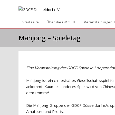
Zum
Inhalt
springen
Startseite
Über die GDCF
Veranstaltungen
Mahjong – Spieletag
Eine Veranstaltung der GDCF-Spiele in Kooperatio
Mahjong ist ein chinesisches Gesellschaftsspiel f
ankommt. Kaum ein anderes Spiel wird von Chinese
dem Rommé.
Die Mahjong-Gruppe der GDCF Düsseldorf e.V. spie
Amateure und Profis.