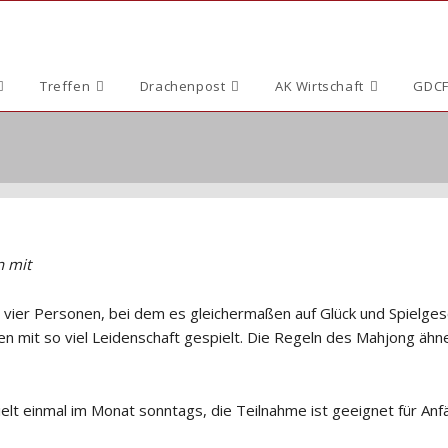
Treffen
Drachenpost
AK Wirtschaft
GDCF
n mit
ür vier Personen, bei dem es gleichermaßen auf Glück und Spielges
n mit so viel Leidenschaft gespielt. Die Regeln des Mahjong ähn
lt einmal im Monat sonntags, die Teilnahme ist geeignet für Anf