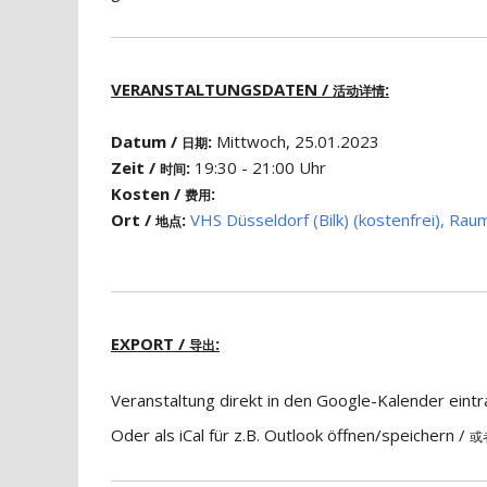
VERANSTALTUNGSDATEN /
:
活动详情
Datum /
:
Mittwoch, 25.01.2023
日期
Zeit /
:
19:30 - 21:00 Uhr
时间
Kosten /
:
费用
Ort /
:
VHS Düsseldorf (Bilk) (kostenfrei), Rau
地点
EXPORT /
:
导出
Veranstaltung direkt in den Google-Kalender eint
Oder als iCal für z.B. Outlook öffnen/speichern /
或