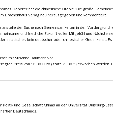
 Thomas Heberer hat die chinesische Utopie “Die große Gemeinsch
i im Drachenhaus Verlag neu herausgegeben und kommentiert.
nstelle der Suche nach Gemeinsamkeiten in den Vordergrund rü
emeinsame und friedliche Zukunft voller Mitgefühl und Nächstenli
der asiatischer, kein deutscher oder chinesischer Gedanke ist: Es 
präch mit Susanne Baumann vor.
tigten Preis von 18,00 Euro (statt 29,00 €) erworben werden. P
r Politik und Gesellschaft Chinas an der Universität Duisburg-Ess
haftler Deutschlands.