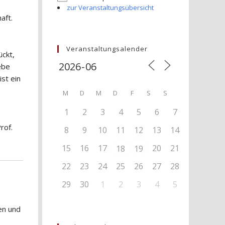
zur Veranstaltungsübersicht
aft.
Veranstaltungsalender
ckt,
ebe
ist ein
M
D
M
D
F
S
S
1
2
3
4
5
6
7
rof.
8
9
10
11
12
13
14
15
16
17
20
21
18
19
22
23
24
25
26
27
28
29
30
1
2
3
4
5
en und