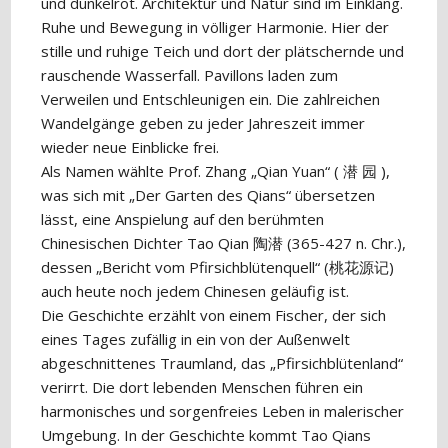
und dunkelrot. Architektur und Natur sind im Einklang.
Ruhe und Bewegung in völliger Harmonie. Hier der
stille und ruhige Teich und dort der plätschernde und
rauschende Wasserfall. Pavillons laden zum
Verweilen und Entschleunigen ein. Die zahlreichen
Wandelgänge geben zu jeder Jahreszeit immer
wieder neue Einblicke frei.
Als Namen wählte Prof. Zhang „Qian Yuan“ ( 潜 园 ),
was sich mit „Der Garten des Qians“ übersetzen
lässt, eine Anspielung auf den berühmten
Chinesischen Dichter Tao Qian 陶潜 (365-427 n. Chr.),
dessen „Bericht vom Pfirsichblütenquell“ (桃花源记)
auch heute noch jedem Chinesen geläufig ist.
Die Geschichte erzählt von einem Fischer, der sich
eines Tages zufällig in ein von der Außenwelt
abgeschnittenes Traumland, das „Pfirsichblütenland“
verirrt. Die dort lebenden Menschen führen ein
harmonisches und sorgenfreies Leben in malerischer
Umgebung. In der Geschichte kommt Tao Qians