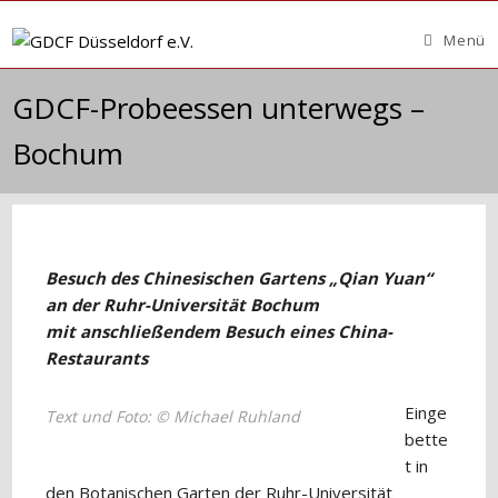
Zum
Inhalt
Menü
springen
GDCF-Probeessen unterwegs –
Bochum
Besuch des Chinesischen Gartens „Qian Yuan“
an der Ruhr-Universität Bochum
mit anschließendem Besuch eines China-
Restaurants
Einge
Text und Foto: © Michael Ruhland
bette
t in
den Botanischen Garten der Ruhr-Universität