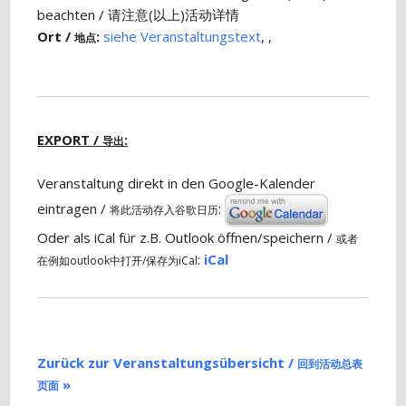
beachten / 请注意(以上)活动详情
Ort /
:
siehe Veranstaltungstext
, ,
地点
EXPORT /
:
导出
Veranstaltung direkt in den Google-Kalender
eintragen /
:
将此活动存入谷歌日历
Oder als iCal für z.B. Outlook öffnen/speichern /
或者
:
iCal
在例如outlook中打开/保存为iCal
Zurück zur Veranstaltungsübersicht /
回到活动总表
»
页面