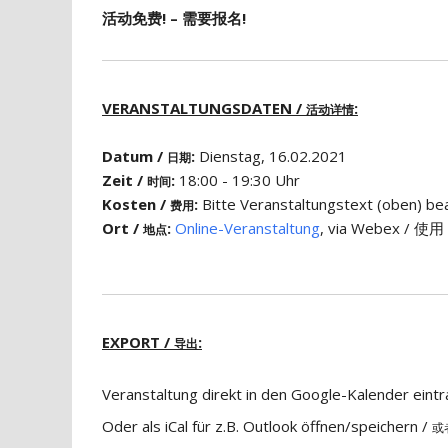
活动免费! – 需要报名!
VERANSTALTUNGSDATEN /
:
活动详情
Datum /
:
Dienstag, 16.02.2021
日期
Zeit /
:
18:00 - 19:30 Uhr
时间
Kosten /
:
Bitte Veranstaltungstext (obe
费用
Ort /
:
Online-Veranstaltung
, via Webex / 使
地点
EXPORT /
:
导出
Veranstaltung direkt in den Google-Kalender eint
Oder als iCal für z.B. Outlook öffnen/speichern /
或