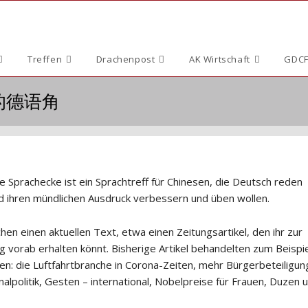
Treffen
Drachenpost
AK Wirtschaft
GDCF
国人的德语角
e Sprachecke ist ein Sprachtreff für Chinesen, die Deutsch reden
 ihren mündlichen Ausdruck verbessern und üben wollen.
en einen aktuellen Text, etwa einen Zeitungsartikel, den ihr zur
g vorab erhalten könnt. Bisherige Artikel behandelten zum Beispie
n: die Luftfahrtbranche in Corona-Zeiten, mehr Bürgerbeteiligung
lpolitik, Gesten – international, Nobelpreise für Frauen, Duzen 