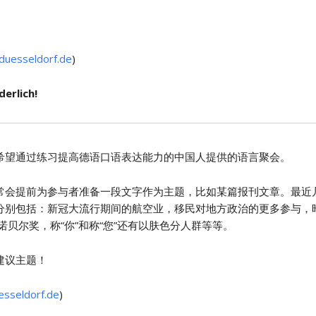
duesseldorf.de
)
erlich!
希望通过练习提高德语口语表达能力的中国人提供的语言聚会。
常会提前为参与者准备一段文字作为主题，比如某篇报刊文章。最近
分别包括：新冠大流行期间的航空业，移民对地方政治的更多参与，昨
诺贝尔奖，称“你”和称“您”还有以肤色分人群等等。
建议主题！
esseldorf.de
)