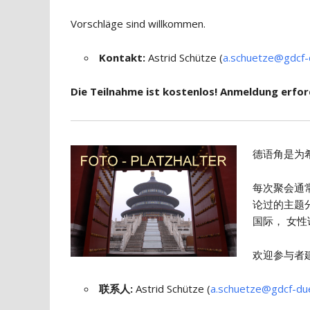
Vorschläge sind willkommen.
Kontakt:
Astrid Schütze (
a.schuetze@gdcf-
Die Teilnahme ist kostenlos! Anmeldung erford
德语角是为
每次聚会通
论过的主题
国际， 女性
欢迎参与者
联系人
:
Astrid Schütze (
a.schuetze@gdcf-du