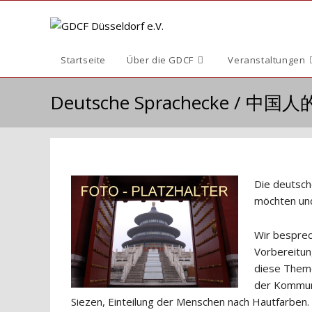
Zum
Inhalt
springen
Startseite
Über die GDCF
Veranstaltungen
Deutsche Sprachecke / 中
Die deutsch
möchten und
Wir besprech
Vorbereitun
diese Theme
der Kommuna
Siezen, Einteilung der Menschen nach Hautfarben.