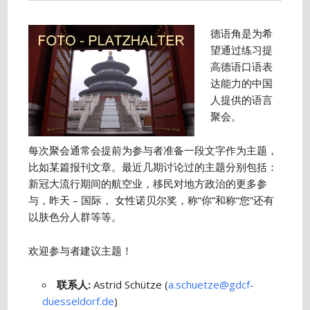
德语角是为希
望通过练习提
高德语口语表
达能力的中国
人提供的语言
聚会。
每次聚会通常会提前为参与者准备一段文字作为主题，
比如某篇报刊文章。最近几期讨论过的主题分别包括：
新冠大流行期间的航空业，移民对地方政治的更多参
与，昨天 – 国际， 女性诺贝尔奖，称“你”和称“您”还有
以肤色分人群等等。
欢迎参与者建议主题！
联系人
:
Astrid Schütze (
a.schuetze@gdcf-
duesseldorf.de
)