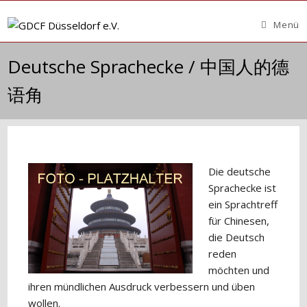
Zum
Inhalt
Menü
springen
Deutsche Sprachecke / 中国人的德
语角
Die deutsche
Sprachecke ist
ein Sprachtreff
für Chinesen,
die Deutsch
reden
möchten und
ihren mündlichen Ausdruck verbessern und üben
wollen.