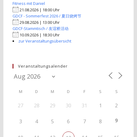
Fitness mit Daniel
21.08.2026 | 18:00 Uhr
GDCF - Sommerfest 2026 / 夏日烧烤节
29.08.2026 | 13:00 Uhr
GDCF-Stammtisch / 友谊桥活动
10.09.2026 | 18:30 Uhr
zur Veranstaltungsübersicht
Veranstaltungsalender
M
D
M
D
F
S
S
27
28
29
30
31
1
2
9
3
4
5
6
7
8