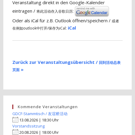
Veranstaltung direkt in den Google-Kalender
eintragen /
:
将此活动存入谷歌日历
Oder als iCal für z.B. Outlook öffnen/speichern /
或者
:
iCal
在例如outlook中打开/保存为iCal
Zurück zur Veranstaltungsübersicht /
回到活动总表
»
页面
Kommende Veranstaltungen
GDCF-Stammtisch / 友谊桥活动
13.08.2026 | 18:30 Uhr
Vorstandssitzung
20.08.2026 | 18:00 Uhr