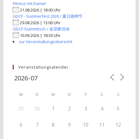
Fitness mit Daniel
21.08.2026 | 18:00 Uhr
GDCF - Sommerfest 2026 / 夏日烧烤节
29.08.2026 | 13:00 Uhr
GDCF-Stammtisch / 友谊桥活动
10.09.2026 | 18:30 Uhr
zur Veranstaltungsübersicht
Veranstaltungsalender
M
D
M
D
F
S
S
29
30
1
2
3
4
5
6
7
8
9
10
11
12