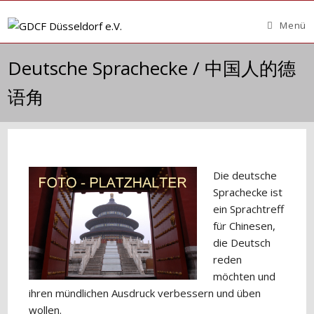
Zum
Inhalt
Menü
springen
Deutsche Sprachecke / 中国人的德
语角
Die deutsche
Sprachecke ist
ein Sprachtreff
für Chinesen,
die Deutsch
reden
möchten und
ihren mündlichen Ausdruck verbessern und üben
wollen.