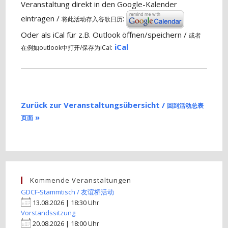
Veranstaltung direkt in den Google-Kalender
eintragen /
:
将此活动存入谷歌日历
Oder als iCal für z.B. Outlook öffnen/speichern /
或者
:
iCal
在例如outlook中打开/保存为iCal
Zurück zur Veranstaltungsübersicht /
回到活动总表
»
页面
Kommende Veranstaltungen
GDCF-Stammtisch / 友谊桥活动
13.08.2026 | 18:30 Uhr
Vorstandssitzung
20.08.2026 | 18:00 Uhr