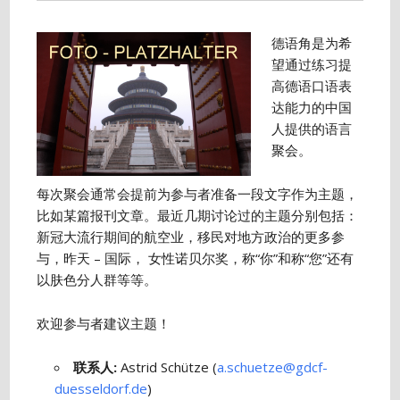
德语角是为希
望通过练习提
高德语口语表
达能力的中国
人提供的语言
聚会。
每次聚会通常会提前为参与者准备一段文字作为主题，
比如某篇报刊文章。最近几期讨论过的主题分别包括：
新冠大流行期间的航空业，移民对地方政治的更多参
与，昨天 – 国际， 女性诺贝尔奖，称“你”和称“您”还有
以肤色分人群等等。
欢迎参与者建议主题！
联系人
:
Astrid Schütze (
a.schuetze@gdcf-
duesseldorf.de
)