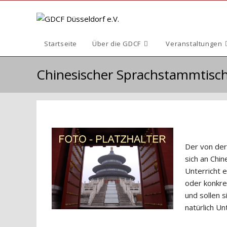
Zum
Inhalt
springen
Startseite
Über die GDCF
Veranstaltungen
Chinesischer Sprachstammtis
Der von der
sich an Chin
Unterricht 
oder konkre
und sollen 
natürlich U