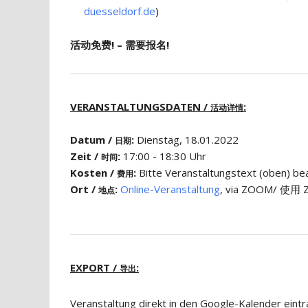
duesseldorf.de
)
活动免费! – 需要报名!
VERANSTALTUNGSDATEN /
:
活动详情
Datum /
:
Dienstag, 18.01.2022
日期
Zeit /
:
17:00 - 18:30 Uhr
时间
Kosten /
:
Bitte Veranstaltungstext (obe
费用
Ort /
:
Online-Veranstaltung
, via ZOOM/ 使用 Z
地点
EXPORT /
:
导出
Veranstaltung direkt in den Google-Kalender eint