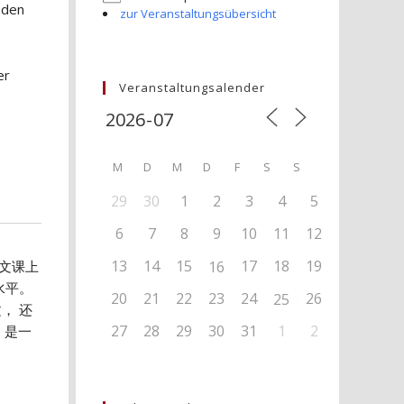
 den
zur Veranstaltungsübersicht
er
Veranstaltungsalender
M
D
M
D
F
S
S
29
30
1
2
3
4
5
6
7
8
9
10
11
12
13
14
15
17
18
19
文课上
16
水平。
20
21
22
23
24
26
25
， 还
27
28
29
30
31
1
2
 是一