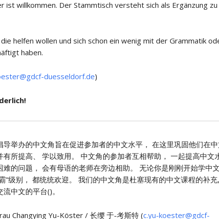
er ist willkommen. Der Stammtisch versteht sich als Ergänzung zu
 die helfen wollen und sich schon ein wenig mit der Grammatik od
äftigt haben.
oester@gdcf-duesseldorf.de
)
erlich!
倡导举办的中文角旨在促进参加者的中文水平， 在这里巩固他们在中
并有所提高、 学以致用。 中文角的参加者互相帮助， 一起提高中文
困难的问题， 会有母语的老师在旁边相助。 无论你是刚刚开始学中文
霸”级别， 都统统欢迎。 我们的中文角是杜塞现有的中文课程的补充,
流中文的平台()。
rau Changying Yu-Köster / 长缨 于-考斯特 (
c.yu-koester@gdcf-