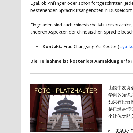
Egal, ob Anfänger oder schon fortgeschritten: Jed
bestehenden Sprachkursangeboten in Düsseldorf.
Eingeladen sind auch chinesische Muttersprachler,
anderen Aspekten der chinesischen Sprache besch
Kontakt:
Frau Changying Yu-Köster (
c.yu-k
Die Teilnahme ist kostenlos! Anmeldung erford
由德中友协
学到的知识
如果有比较
是已经是“学
个让你大胆交
联系人
:
F