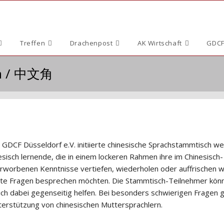
Treffen
Drachenpost
AK Wirtschaft
GDCF
ch / 中文角
 GDCF Düsseldorf e.V. initiierte chinesische Sprachstammtisch w
esisch lernende, die in einem lockeren Rahmen ihre im Chinesisch-
erworbenen Kenntnisse vertiefen, wiederholen oder auffrischen w
te Fragen besprechen möchten. Die Stammtisch-Teilnehmer kön
sich dabei gegenseitig helfen. Bei besonders schwierigen Fragen g
nterstützung von chinesischen Muttersprachlern.