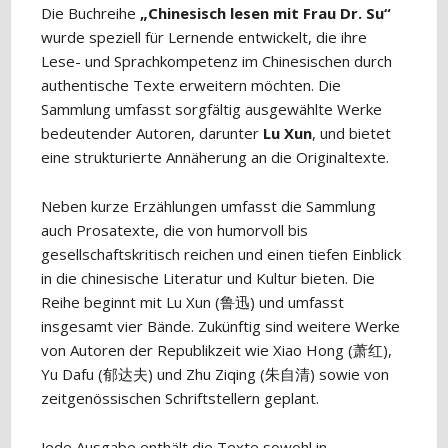
Die Buchreihe
„Chinesisch lesen mit Frau Dr. Su“
wurde speziell für Lernende entwickelt, die ihre
Lese- und Sprachkompetenz im Chinesischen durch
authentische Texte erweitern möchten. Die
Sammlung umfasst sorgfältig ausgewählte Werke
bedeutender Autoren, darunter
Lu Xun
, und bietet
eine strukturierte Annäherung an die Originaltexte.
Neben kurze Erzählungen umfasst die Sammlung
auch Prosatexte, die von humorvoll bis
gesellschaftskritisch reichen und einen tiefen Einblick
in die chinesische Literatur und Kultur bieten. Die
Reihe beginnt mit Lu Xun (鲁迅) und umfasst
insgesamt vier Bände. Zukünftig sind weitere Werke
von Autoren der Republikzeit wie Xiao Hong (萧红),
Yu Dafu (郁达夫) und Zhu Ziqing (朱自清) sowie von
zeitgenössischen Schriftstellern geplant.
Jede Ausgabe enthält die Texte sowohl in