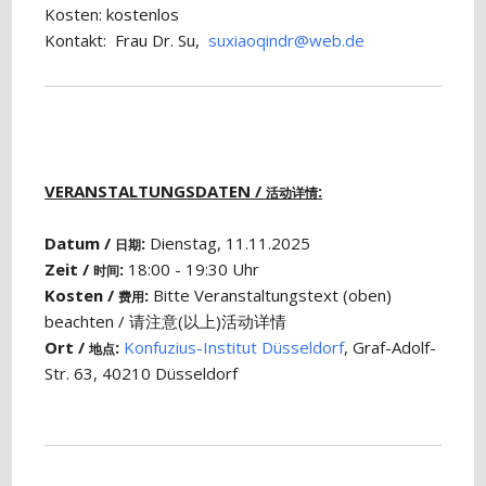
Kosten: kostenlos
Kontakt: Frau Dr. Su,
suxiaoqindr@web.de
VERANSTALTUNGSDATEN /
:
活动详情
Datum /
:
Dienstag, 11.11.2025
日期
Zeit /
:
18:00 - 19:30 Uhr
时间
Kosten /
:
Bitte Veranstaltungstext (oben)
费用
beachten / 请注意(以上)活动详情
Ort /
:
Konfuzius-Institut Düsseldorf
, Graf-Adolf-
地点
Str. 63, 40210 Düsseldorf