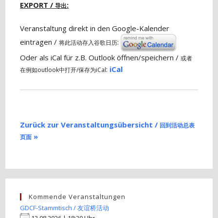
EXPORT /
:
导出
Veranstaltung direkt in den Google-Kalender
eintragen /
:
将此活动存入谷歌日历
Oder als iCal für z.B. Outlook öffnen/speichern /
或者
:
iCal
在例如outlook中打开/保存为iCal
Zurück zur Veranstaltungsübersicht /
回到活动总表
»
页面
Kommende Veranstaltungen
GDCF-Stammtisch / 友谊桥活动