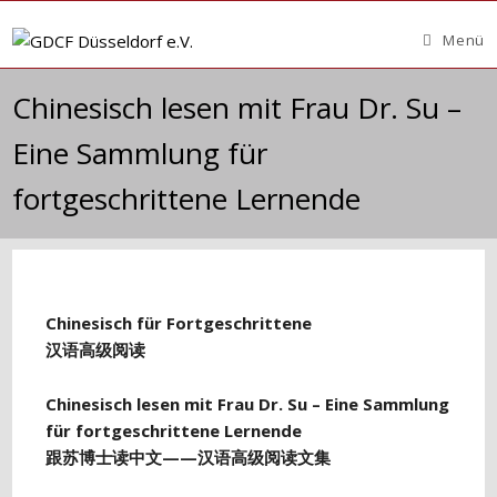
Zum
Inhalt
Menü
springen
Chinesisch lesen mit Frau Dr. Su –
Eine Sammlung für
fortgeschrittene Lernende
Chinesisch für Fortgeschrittene
汉语
高
级阅读
Chinesisch lesen mit Frau Dr. Su – Eine Sammlung
für fortgeschrittene Lernende
跟
苏博士读中文
——
汉语
高
级阅读
文
集