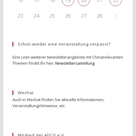
19
20
22
23
24
25
26
27
28
1
Schon wieder eine Veranstaltung verpasst?
Eine Liste weiterer Newsletterangebote mit Chinarelevanten
Themen findet Ihr hier:
Newslettersammlung
Wechat
Auch in Wechat finden Sie aktuelle Informationen,
Veranstaltungshinweise, etc.
Mitglied der ADCG e.V.