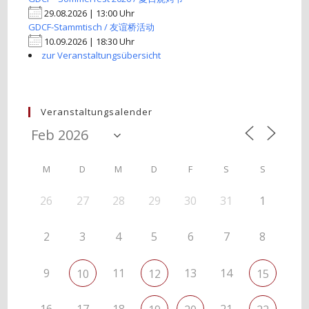
29.08.2026 | 13:00 Uhr
GDCF-Stammtisch / 友谊桥活动
10.09.2026 | 18:30 Uhr
zur Veranstaltungsübersicht
Veranstaltungsalender
M
D
M
D
F
S
S
26
27
28
29
30
31
1
2
3
4
5
6
7
8
9
11
13
14
10
12
15
16
17
18
21