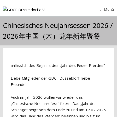
Zum
Inhalt
Menü
springen
Chinesisches Neujahrsessen 2026 /
2026年中国（木）龙年新年聚餐
anlässlich des Beginns des „Jahr des Feuer-Pferdes“
Liebe Mitglieder der GDCF Düsseldorf, liebe
Freunde!
Auch im Jahr 2026 wollen wir wieder das
„Chinesische Neujahrsfest“ feiern. Das „Jahr der
Schlange“ neigt sich dem Ende zu und am 17.02.2026
wird das „Jahr des Pferdes“ beginnen und bis zum