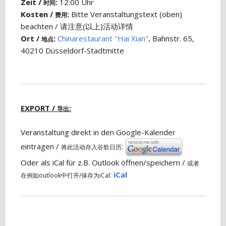
Zeit /
:
12:00 Uhr
时间
Kosten /
:
Bitte Veranstaltungstext (oben)
费用
beachten / 请注意(以上)活动详情
Ort /
:
Chinarestaurant "Hai Xian"
, Bahnstr. 65,
地点
40210 Düsseldorf-Stadtmitte
EXPORT /
:
导出
Veranstaltung direkt in den Google-Kalender
eintragen /
:
将此活动存入谷歌日历
Oder als iCal für z.B. Outlook öffnen/speichern /
或者
:
iCal
在例如outlook中打开/保存为iCal