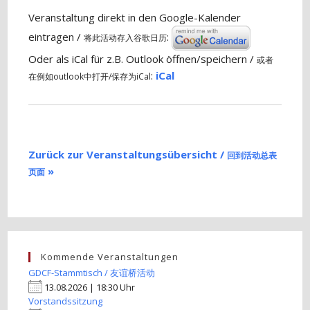
Veranstaltung direkt in den Google-Kalender
eintragen /
:
将此活动存入谷歌日历
Oder als iCal für z.B. Outlook öffnen/speichern /
或者
:
iCal
在例如outlook中打开/保存为iCal
Zurück zur Veranstaltungsübersicht /
回到活动总表
»
页面
Kommende Veranstaltungen
GDCF-Stammtisch / 友谊桥活动
13.08.2026 | 18:30 Uhr
Vorstandssitzung