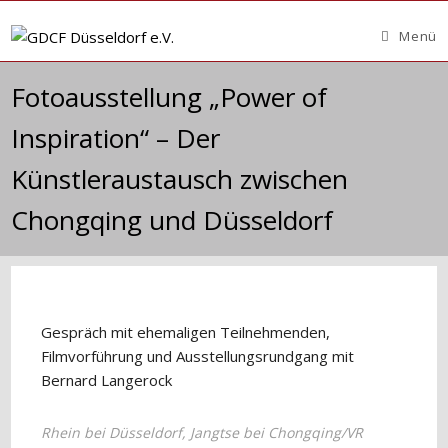
Zum
Inhalt
Menü
springen
Fotoausstellung „Power of
Inspiration“ – Der
Künstleraustausch zwischen
Chongqing und Düsseldorf
Gespräch mit ehemaligen Teilnehmenden,
Filmvorführung und Ausstellungsrundgang mit
Bernard Langerock
Rhein bei Düsseldorf, Jangtse bei Chongqing/VR