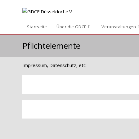
Zum
Inhalt
springen
Startseite
Über die GDCF
Veranstaltungen
Pflichtelemente
Impressum, Datenschutz, etc.