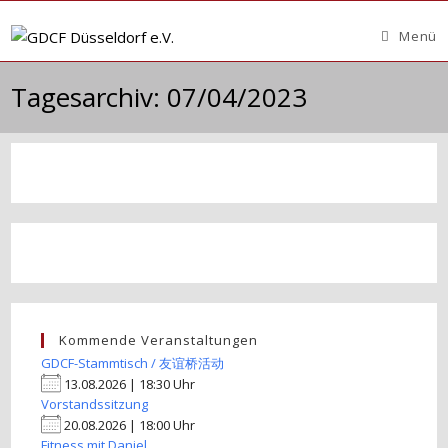
Zum
Inhalt
Menü
springen
Tagesarchiv: 07/04/2023
Kommende Veranstaltungen
GDCF-Stammtisch / 友谊桥活动
13.08.2026 | 18:30 Uhr
Vorstandssitzung
20.08.2026 | 18:00 Uhr
Fitness mit Daniel