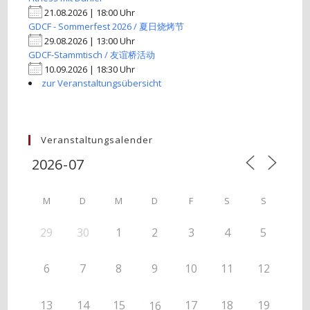
21.08.2026 | 18:00 Uhr
GDCF - Sommerfest 2026 / 夏日烧烤节
29.08.2026 | 13:00 Uhr
GDCF-Stammtisch / 友谊桥活动
10.09.2026 | 18:30 Uhr
zur Veranstaltungsübersicht
Veranstaltungsalender
M
D
M
D
F
S
S
29
30
1
2
3
4
5
6
7
8
9
10
11
12
13
14
15
17
18
19
16