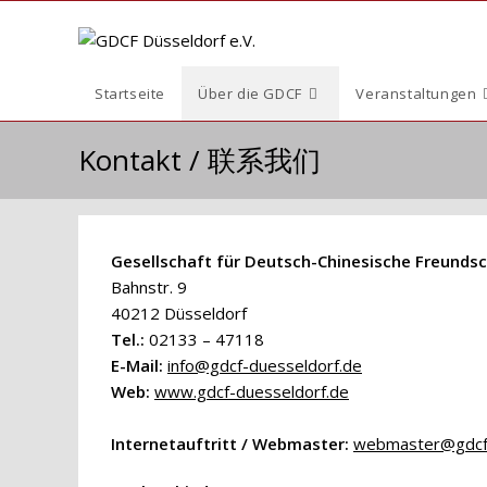
Zum
Inhalt
springen
Startseite
Über die GDCF
Veranstaltungen
Kontakt / 联系我们
Gesellschaft für Deutsch-Chinesische Freundsc
Bahnstr. 9
40212 Düsseldorf
Tel.:
02133 – 47118
E-Mail:
info@gdcf-duesseldorf.de
Web:
www.gdcf-duesseldorf.de
Internetauftritt / Webmaster:
webmaster@gdcf-