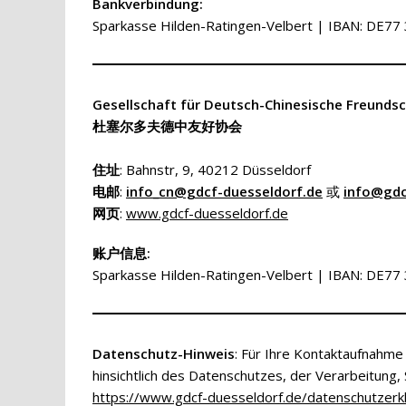
Bankverbindung:
Sparkasse Hilden-Ratingen-Velbert | IBAN: DE7
Gesellschaft für Deutsch-Chinesische Freundsc
杜塞尔多夫德中友好协会
住址
: Bahnstr, 9, 40212 Düsseldorf
电邮
:
info_cn@gdcf-duesseldorf.de
或
info@gdc
网页
:
www.gdcf-duesseldorf.de
账户信息:
Sparkasse Hilden-Ratingen-Velbert | IBAN: DE7
Datenschutz-Hinweis
: Für Ihre Kontaktaufnahme
hinsichtlich des Datenschutzes, der Verarbeitung
https://www.gdcf-duesseldorf.de/datenschutzerk