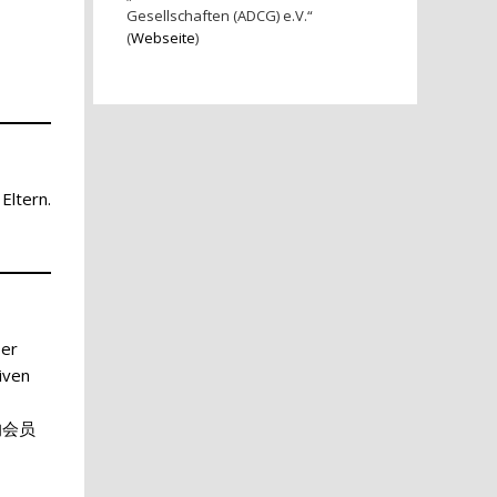
Gesellschaften (ADCG) e.V.“
(
Webseite
)
Eltern.
Der
iven
的会员