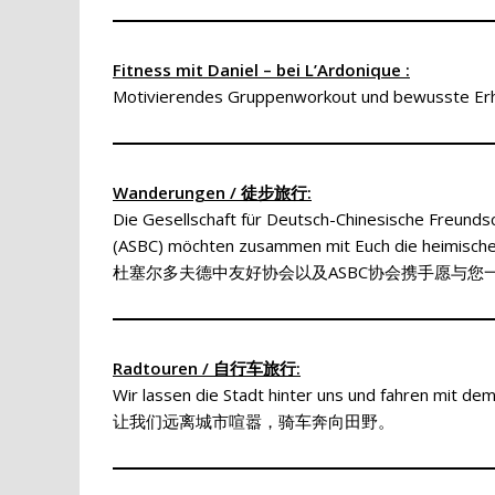
Fitness mit Daniel – bei L’Ardonique :
Motivierendes Gruppenworkout und bewusste Erho
Wanderungen / 徒步​旅行:
Die Gesellschaft für Deutsch-Chinesische Freunds
(ASBC) möchten zusammen mit Euch die heimisc
杜塞尔多夫德中友好协会以及ASBC协会携手愿与您
Radtouren / 自行车旅行:
Wir lassen die Stadt hinter uns und fahren mit dem
让我们远离城市喧嚣，骑车奔向田野。