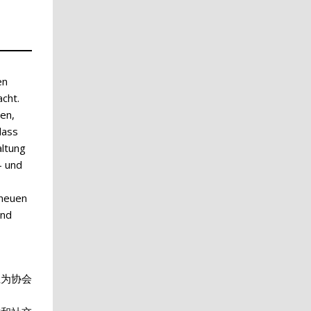
en
cht.
en,
dass
altung
- und
 neuen
und
上为协会