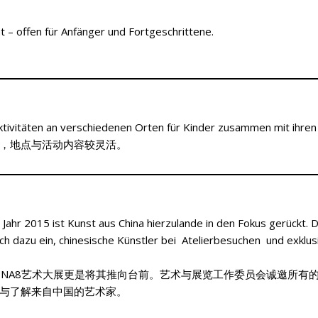
 – offen für Anfänger und Fortgeschrittene.
ivitäten an verschiedenen Orten für Kinder zusammen mit ihren 
，地点与活动内容较灵活。
 Jahr 2015 ist Kunst aus China hierzulande in den Fokus gerückt. 
lich dazu ein, chinesische Künstler bei Atelierbesuchen und exklus
HINA8艺术大展更是将其推向台前。艺术与展览工作委员会诚邀所有
与了解来自中国的艺术家。