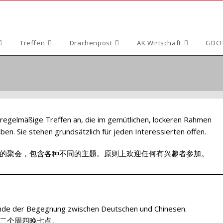
Treffen
Drachenpost
AK Wirtschaft
GDCF
 regelmäßige Treffen an, die im gemütlichen, lockeren Rahmen
en. Sie stehen grundsätzlich für jeden Interessierten offen.
的聚会，包含各种不同的主题。原则上欢迎任何有兴趣者参加。
nde der Begegnung zwischen Deutschen und Chinesen.
二个周四晚七点。