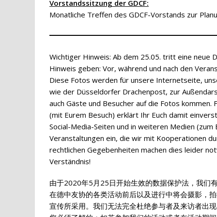
Vorstandssitzung der GDCF:
Monatliche Treffen des GDCF-Vorstands zur Planu
Wichtiger Hinweis: Ab dem 25.05. tritt eine neue
Hinweis geben: Vor, während und nach den Veran
Diese Fotos werden für unsere Internetseite, unse
wie der Düsseldorfer Drachenpost, zur Außendarst
auch Gäste und Besucher auf die Fotos kommen. Fü
(mit Eurem Besuch) erklärt Ihr Euch damit einver
Social-Media-Seiten und in weiteren Medien (zum B
Veranstaltungen ein, die wir mit Kooperationen d
rechtlichen Gegebenheiten machen dies leider not
Verständnis!
由于2020年5月25日开始生效的数据保护法，我们
在德中友协的各类活动前后以及进行中将会摄影，拍
宣传所采用。我们无法完全杜绝参与者及来访者出现