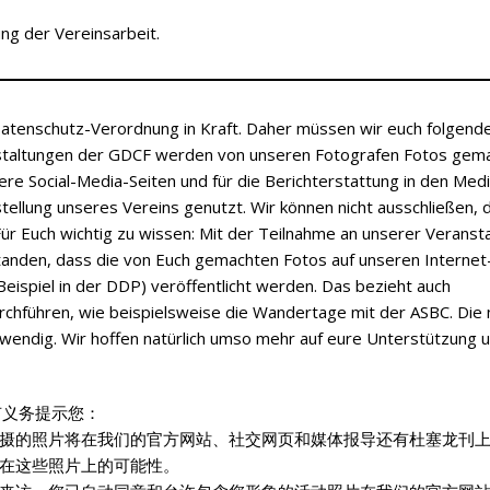
ng der Vereinsarbeit.
 Datenschutz-Verordnung in Kraft. Daher müssen wir euch folgend
staltungen der GDCF werden von unseren Fotografen Fotos gema
re Social-Media-Seiten und für die Berichterstattung in den Medi
ellung unseres Vereins genutzt. Wir können nicht ausschließen, 
r Euch wichtig zu wissen: Mit der Teilnahme an unserer Veranst
standen, dass die von Euch gemachten Fotos auf unseren Internet
eispiel in der DDP) veröffentlicht werden. Das bezieht auch
urchführen, wie beispielsweise die Wandertage mit der ASBC. Die
wendig. Wir hoffen natürlich umso mehr auf eure Unterstützung 
有义务提示您：
摄的照片将在我们的官方网站、社交网页和媒体报导还有杜塞龙刊
在这些照片上的可能性。