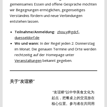
gemeinsames Essen und offene Gespräche möchten
wir Begegnungen ermöglichen, gegenseitiges
Verständnis fördern und neue Verbindungen
entstehen lassen.
Teilnahme/Anmeldung:
zhou.y@gdcf-
duesseldorf.de
Wo und wann:
In der Regel jeden 2. Donnerstag
im Monat. Die genauen Termine und Orte werden
rechtzeitig auf der Homepage unter
Veranstaltungen
bekannt gegeben.
关于“友谊桥”
“友谊桥”以中华美食文化为
起点，把餐桌上的交流放在
核心位置。参与者在共同用