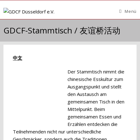
Zum
Inhalt
Menü
springen
GDCF-Stammtisch / 友谊桥活动
中文
Der Stammtisch nimmt die
chinesische Esskultur zum
Ausgangspunkt und stellt
den Austausch am
gemeinsamen Tisch in den
Mittelpunkt. Beim
gemeinsamen Essen und
Erzählen entdecken die
Teilnehmenden nicht nur unterschiedliche
Geschmäcker, sondern auch die Traditionen,